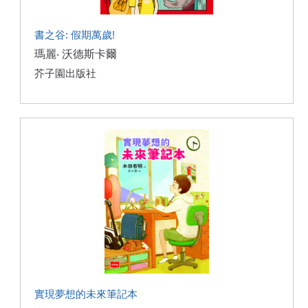
書之谷: 假期萬歲!
瑪麗‧ 沃德斯卡爾
芥子園出版社
實現夢想的未來筆記本