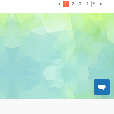
◄
1
2
3
4
5
►