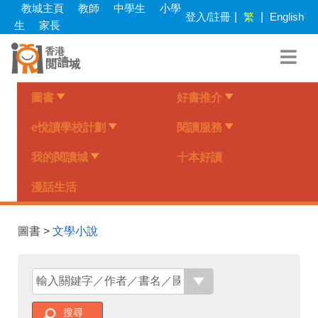
Skip
教城主頁
教師
中學生
小學
登入/註冊
|
繁
|
English
to
生
家長
main
content
圖書
好書推介
e悅讀學校計劃
閱讀服務
我的閱讀城
十本好讀
漫話生活
圖書 >
文學小說
搜尋