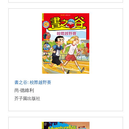
書之谷: 校際越野賽
尚‧德維利
芥子園出版社