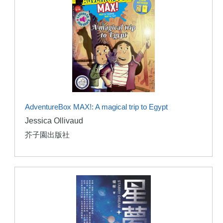
AdventureBox MAX!: A magical trip to Egypt
Jessica Ollivaud
芥子園出版社