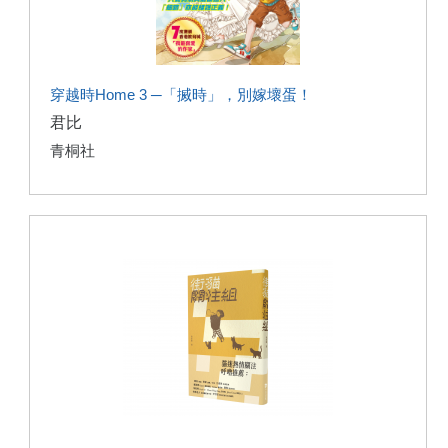
穿越時Home 3 ─「搣時」，別嫁壞蛋！
君比
青桐社