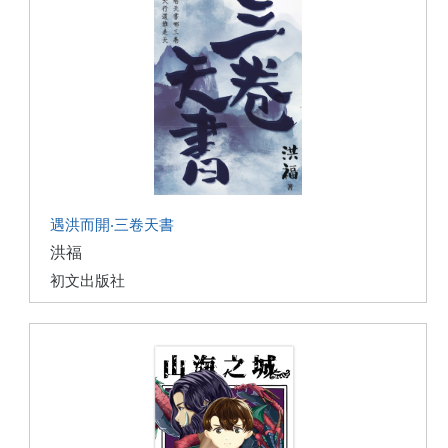
遇洪而開‧三卷天書
洪福
初文出版社