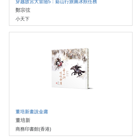
穿越故宮大冒險5：谿山行旅圖冰獸任務
鄭宗弦
小天下
董培新畫說金庸
董培新
商務印書館(香港)