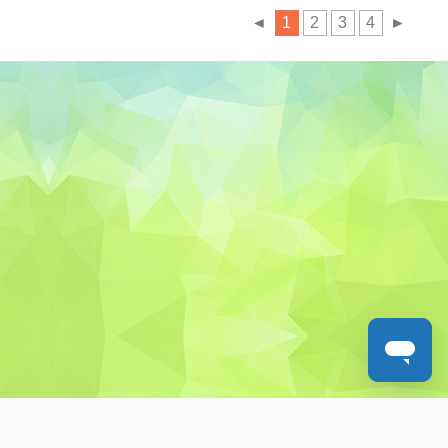
◄
1
2
3
4
►