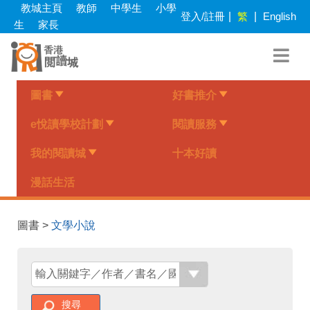
Skip
教城主頁
教師
中學生
小學
登入/註冊
|
繁
|
English
to
生
家長
main
content
圖書
好書推介
e悅讀學校計劃
閱讀服務
我的閱讀城
十本好讀
漫話生活
圖書 >
文學小說
搜尋