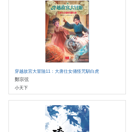
穿越故宮大冒險11：大唐仕女俑怪咒馴白虎
鄭宗弦
小天下