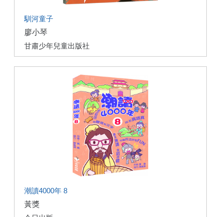
馴河童子
廖小琴
甘肅少年兒童出版社
潮讀4000年 8
黃獎