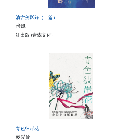
清宮劍影錄（上篇）
蹄風
紅出版 (青森文化)
青色彼岸花
麥愛綸