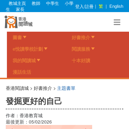
Skip
教城主頁
教師
中學生
小學
繁
登入/註冊
|
|
English
to
生
家長
main
content
圖書
好書推介
e悅讀學校計劃
閱讀服務
我的閱讀城
十本好讀
漫話生活
香港閱讀城 > 好書推介 >
主題書單
發掘更好的自己
作者：
香港教育城
最後更新：
05/02/2026