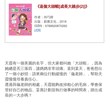
《這個大頭蝦[成長大踏步(2)]》
作者：何巧嬋
出版：新雅文化，2018
ISBN：9789620870262
試閲
天霞有一個美麗的名字，但大家都叫她「大頭蝦」，因為
她總是丟三落四，讓媽媽非常頭痛。直到某天，爸爸想出
了一個小妙招：請來兩位行動緩慢的「龜老師」，幫助天
霞慢慢培養責任心。
透過與龜老師的相處，天霞能夠改掉粗心的毛病，學會保
管好自己的物品、妥善計劃並執行做事的時間表，踏出成
長的一大步嗎？