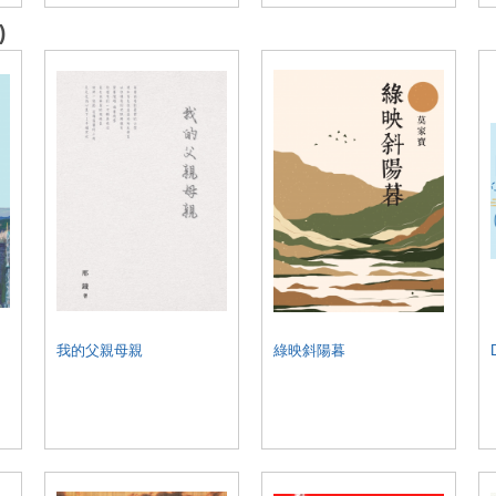
)
我的父親母親
綠映斜陽暮