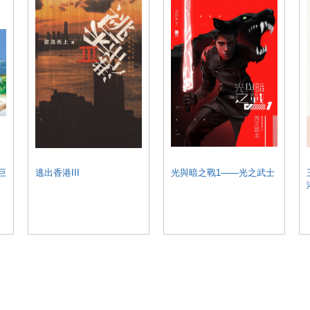
巨
逃出香港III
光與暗之戰1——光之武士