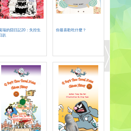
葛瑞的囧日記20：失控生
你最喜歡吃什麼？
病理學醫
日趴