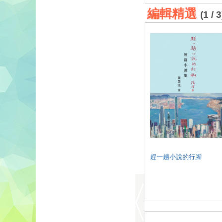
編輯精選
(1 / 3
趕一趟小說的行腳