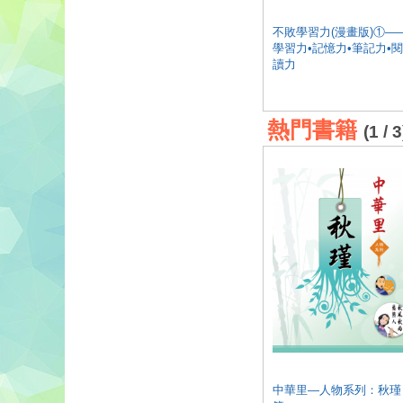
不敗學習力(漫畫版)①—
學習力•記憶力•筆記力•閱
讀力
熱門書籍
(1 / 3
中華里—人物系列：秋瑾