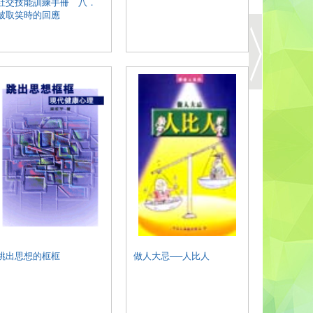
社交技能訓練手冊 八．
2：豆角的
被取笑時的回應
跳出思想的框框
做人大忌──人比人
對你，我
病人家屬