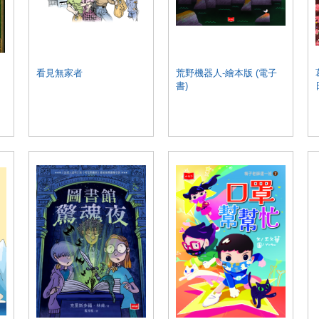
看見無家者
荒野機器人-繪本版 (電子
書)