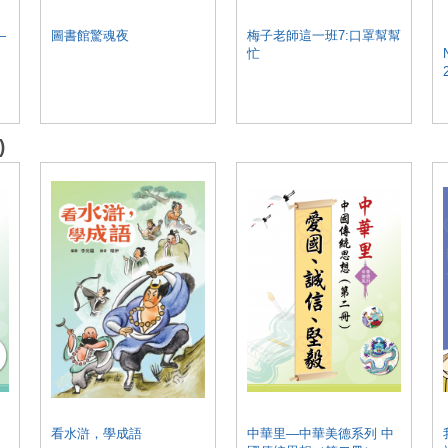
—
圖書館驚魂夜
梅子老師這一班7:口罩幫幫
忙
)
看水滸，學成語
中華里—中華美德系列 中