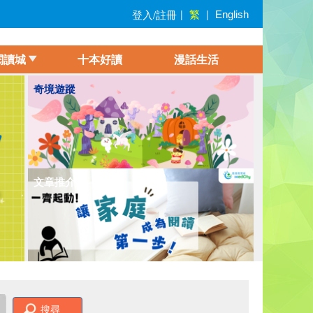
繁
登入/註冊
|
|
English
閱讀城
十本好讀
漫話生活
奇境遊蹤
穿梭中華
.
文章推介
搜尋