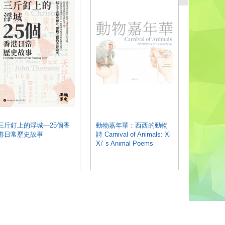
三斤釘上的浮城—25個香
動物嘉年華：西西的動物
奇想藝術
港日常歷史故事
詩 Carnival of Animals: Xi
Xi’ s Animal Poems