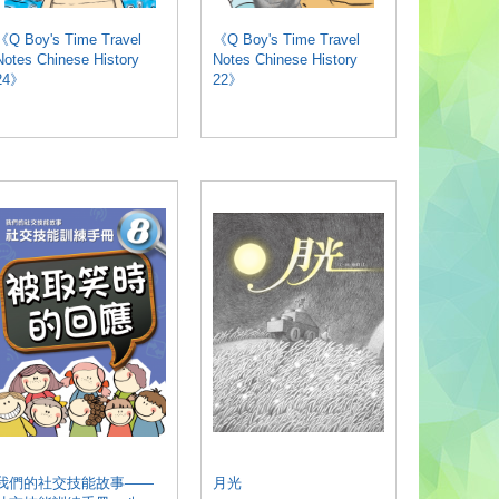
《Q Boy's Time Travel
《Q Boy's Time Travel
《Q Boy's 
Notes Chinese History
Notes Chinese History
Notes Chi
24》
22》
16》
我們的社交技能故事——
月光
兒童食育