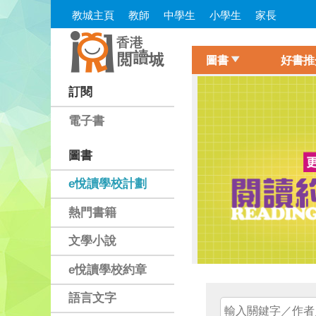
Skip
教城主頁
教師
中學生
小學生
家長
to
main
content
圖書
好書推
城書櫃
訂閱
1
電子書
圖書
e悅讀學校計劃
子書
熱門書籍
文學小說
e悅讀學校約章
語言文字