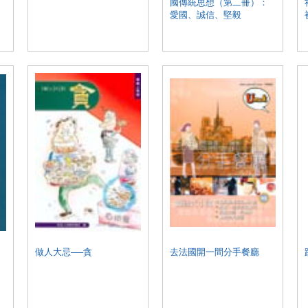
國傳統思想（第二冊）：
愛國、誠信、堅毅
做人大忌──貪
去法國開一間分手餐廳