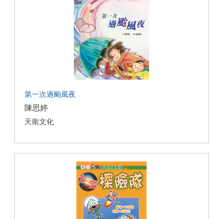
第一次過颱風夜
陳思婷
天衛文化