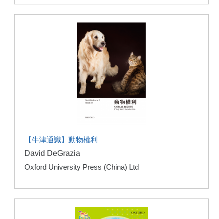
【牛津通識】動物權利
David DeGrazia
Oxford University Press (China) Ltd