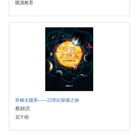
匯識教育
穿梭太陽系——21世紀探索之旅
蔡錦滔
花千樹