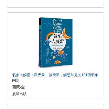
氣象大解密：觀天象、談天氣，解惑常見的101個氣象
問題
西蒙‧金
晨星出版