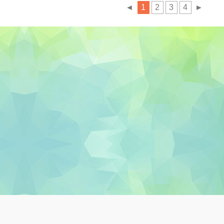
◄
1
2
3
4
►