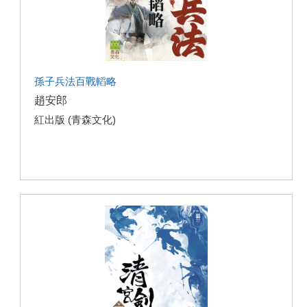
孫子兵法百戰轁略
趙安郎
紅出版 (青森文化)