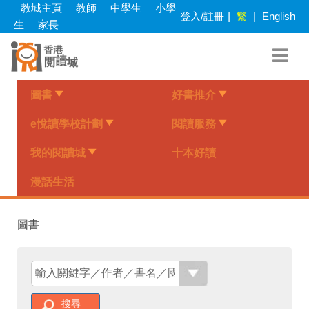
Skip
教城主頁
教師
中學生
小學
登入/註冊
|
繁
|
English
to
生
家長
main
content
圖書
好書推介
e悅讀學校計劃
閱讀服務
我的閱讀城
十本好讀
漫話生活
圖書
搜尋