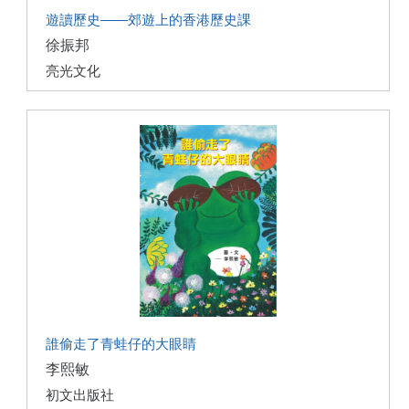
遊讀歷史——郊遊上的香港歷史課
徐振邦
亮光文化
誰偷走了青蛙仔的大眼睛
李熙敏
初文出版社