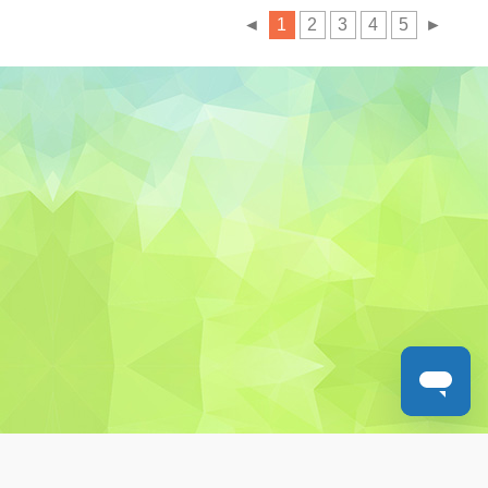
◄
1
2
3
4
5
►