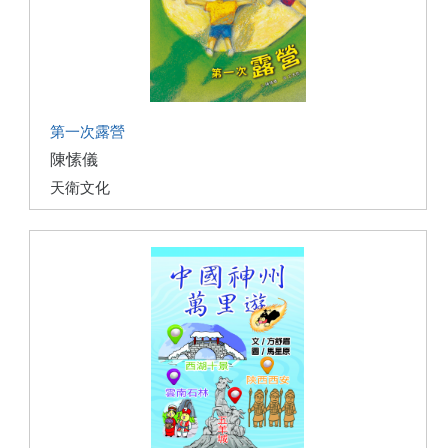
第一次露營
陳愫儀
天衛文化