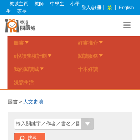
Skip
教城主頁
教師
中學生
小學
登入/註冊
|
繁
|
English
to
生
家長
main
content
圖書
好書推介
e悅讀學校計劃
閱讀服務
我的閱讀城
十本好讀
漫話生活
圖書 >
人文史地
搜尋