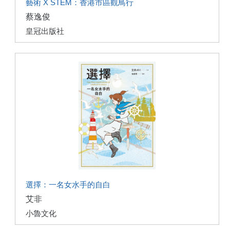
藝術 X STEM：香港市區觀鳥行
蔡逸俊
皇冠出版社
選擇：一名女水手的自白
艾非
小魯文化