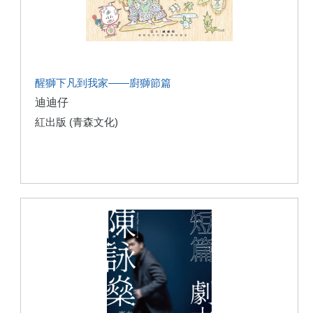
醒獅下凡到我家——廚獅節篇
迪迪仔
紅出版 (青森文化)