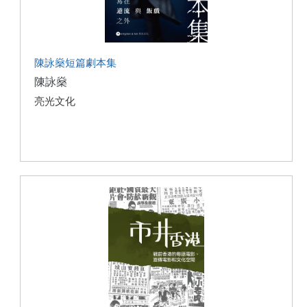
陳詠燊短篇劇本集
陳詠燊
亮光文化