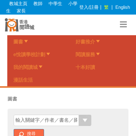
Skip
教城主頁
教師
中學生
小學
登入/註冊
|
繁
|
English
to
生
家長
main
content
圖書
好書推介
e悅讀學校計劃
閱讀服務
我的閱讀城
十本好讀
漫話生活
圖書
搜尋