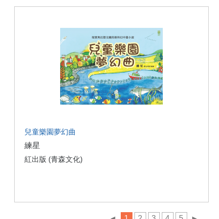
兒童樂園夢幻曲
練星
紅出版 (青森文化)
◄
1
2
3
4
5
►