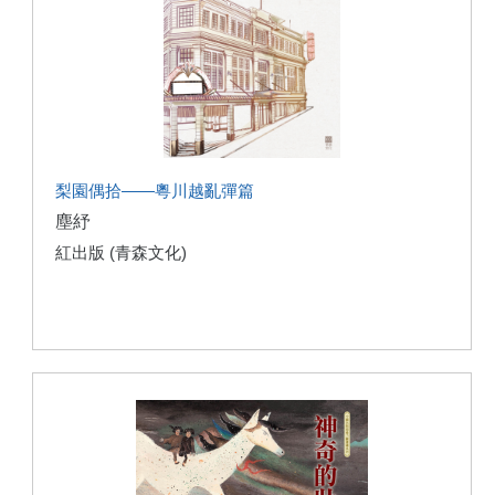
梨園偶拾——粵川越亂彈篇
塵紓
紅出版 (青森文化)