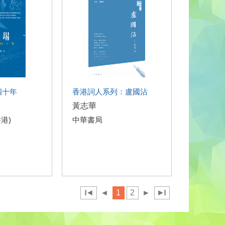
四十年
香港詞人系列：盧國沾
黃志華
港)
中華書局
◄
◄
1
2
►
►