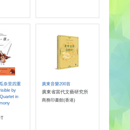
瓜奈里四重
廣東音樂200首
ible by
廣東省當代文藝研究所
 Quartet in
商務印書館(香港)
rmony
DT