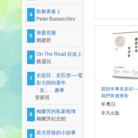
歌舞青春 1
4
Peter Barsocchini
筆愛音樂
5
賴建群
On The Road 在途上
6
蔡靄兒
史提芬．史匹堡──電
7
影大師的童年
那段年粵有多好—
「友」、趣事
我們有廣東歌
管家琪
年粵日
梅蘭芳的私家相簿
非凡出版
8
梅蘭芳紀念館
星光背後的小故事
9