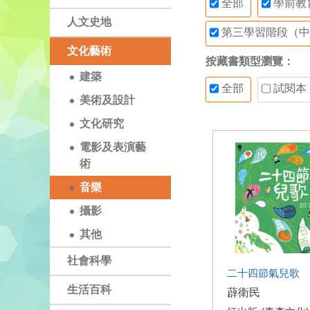
全部
學前教
人文史地
第三學習階段（中
文化藝術
按藏書類型瀏覽：
建築
全部
試閱本
美術及設計
文化研究
電影及表演藝
術
音樂
攝影
其他
社會科學
二十四節氣兒歌
生活百科
薜衛民