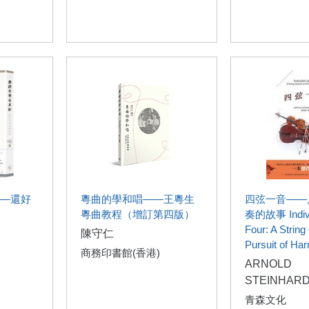
—還好
粵曲的學和唱——王粵生
四弦一音——
粵曲教程（增訂第四版）
奏的故事 Indivis
Four: A String
陳守仁
Pursuit of Ha
商務印書館(香港)
ARNOLD
STEINHAR
青森文化