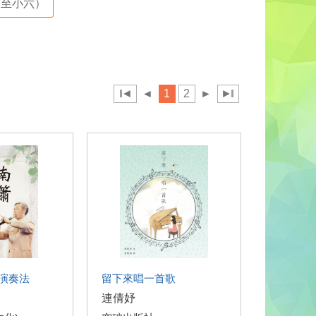
至小六）
◄
◄
1
2
►
►
演奏法
留下來唱一首歌
連倩妤