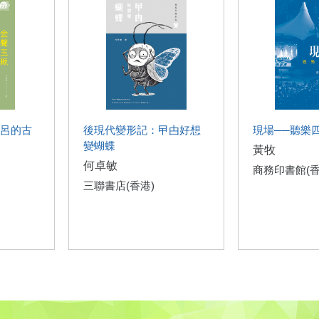
呂的古
後現代變形記：曱甴好想
現場──聽樂
變蝴蝶
黃牧
何卓敏
商務印書館(香
三聯書店(香港)