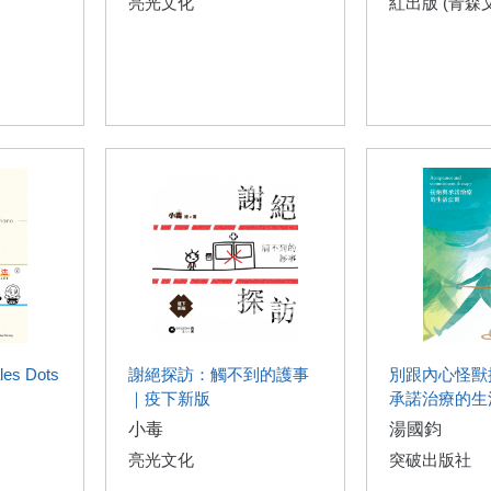
亮光文化
紅出版 (青森
s Dots
謝絕探訪：觸不到的護事
別跟內心怪獸
｜疫下新版
承諾治療的生
小毒
湯國鈞
亮光文化
突破出版社