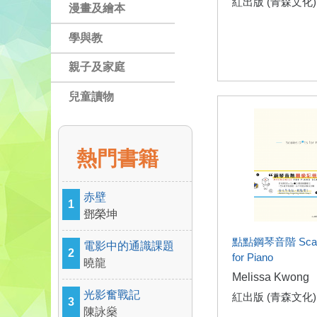
紅出版 (青森文化)
漫畫及繪本
學與教
親子及家庭
兒童讀物
熱門書籍
赤壁
1
鄧榮坤
點點鋼琴音階 Scale
電影中的通識課題
2
for Piano
曉龍
Melissa Kwong
光影奮戰記
紅出版 (青森文化)
3
陳詠燊