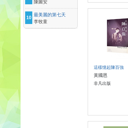
陳圖安
最美麗的第七天
10
李牧童
這樣憶起陳百強
黃國恩
非凡出版