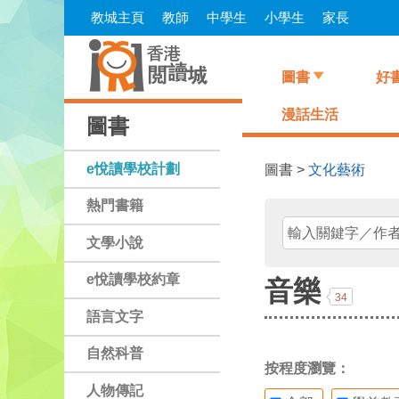
Skip
教城主頁
教師
中學生
小學生
家長
to
main
content
圖書
好
漫話生活
圖書
e悅讀學校計劃
圖書 >
文化藝術
熱門書籍
文學小說
e悅讀學校約章
音樂
34
語言文字
自然科普
按程度瀏覽：
人物傳記