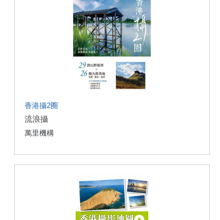
香港攝2圈
流浪攝
萬里機構