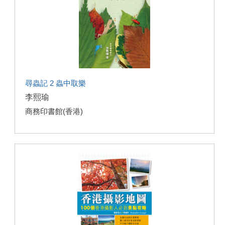
尋蟲記 2 蟲中取樂
李熙瑜
商務印書館(香港)