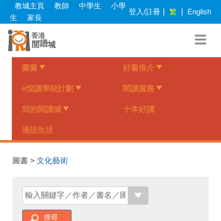
Skip
教城主頁
教師
中學生
小學
登入/註冊
|
繁
|
English
to
生
家長
main
content
圖書
好書推介
e悅讀學校計劃
閱讀服務
我的閱讀城
十本好讀
漫話生活
圖書 >
文化藝術
搜尋