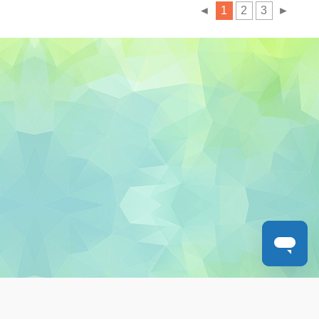
◄
1
2
3
►