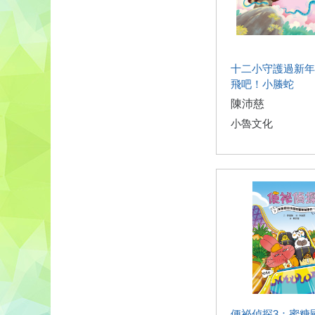
十二小守護過新年
飛吧！小螣蛇
陳沛慈
小魯文化
便祕偵探3：蜜糖