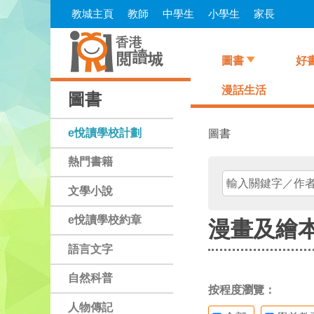
Skip
教城主頁
教師
中學生
小學生
家長
to
main
content
圖書
好
漫話生活
圖書
e悅讀學校計劃
圖書
熱門書籍
文學小說
e悅讀學校約章
漫畫及繪
語言文字
自然科普
按程度瀏覽：
人物傳記