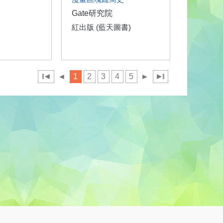
Gate研究院
紅出版 (藍天圖書)
◄
◄
1
2
3
4
5
►
►