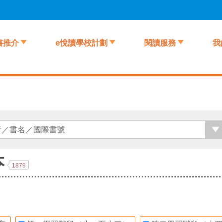
書推介
e悅讀學校計劃
閱讀服務
我
本
1879