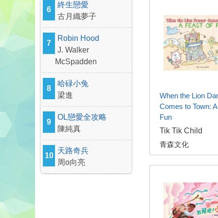
終生戀愛
6
古月織夢子
Robin Hood
7
J. Walker
McSpadden
哈碌小兔
8
梁進
When the Lion Da
Comes to Town: A 
OL戀愛全攻略
Fun
9
陳純真
Tik Tik Child
青森文化
天路奇兵
10
周o向亮