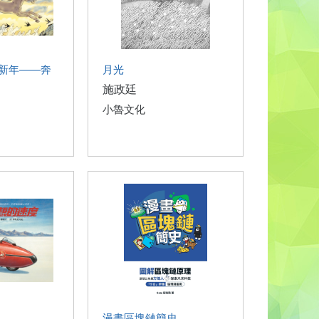
新年——奔
月光
施政廷
小魯文化
漫畫區塊鏈簡史