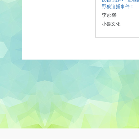
野狼追捕事件！
李那榮
小魯文化