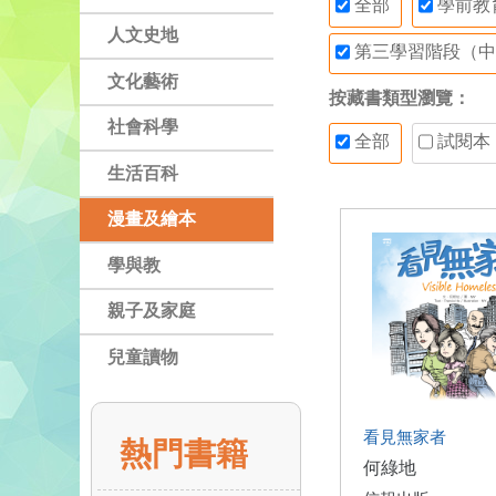
全部
學前教
人文史地
第三學習階段（中
文化藝術
按藏書類型瀏覽：
社會科學
全部
試閱本
生活百科
漫畫及繪本
學與教
親子及家庭
兒童讀物
看見無家者
熱門書籍
何綠地