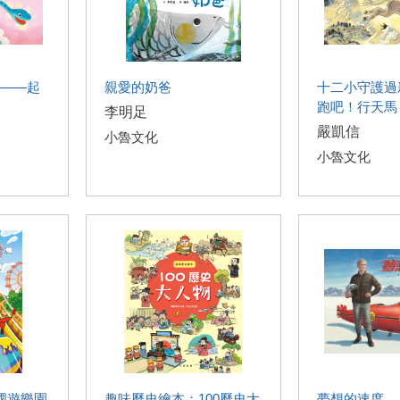
——起
親愛的奶爸
十二小守護過
跑吧！行天馬
李明足
嚴凱信
小魯文化
小魯文化
國遊樂園
趣味歷史繪本：100歷史大
夢想的速度