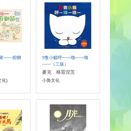
家——廚獅
9隻小貓呼——嚕——嚕
——（三版）
麥克．格雷涅茨
文化)
小魯文化