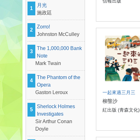
信報出版
月光
1
施政廷
Zorro!
2
Johnston McCulley
The 1,000,000 Bank
3
Note
Mark Twain
The Phantom of the
4
Opera
Gaston Leroux
一起來過三月三
柳壟沙
Sherlock Holmes
5
紅出版 (青森文化)
Investigates
Sir Arthur Conan
Doyle