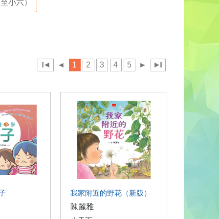
至小六）
◄
◄
1
2
3
4
5
►
►
子
我家附近的野花（新版）
陳麗雅