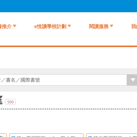
書推介
e悅讀學校計劃
閱讀服務
我
庭
500