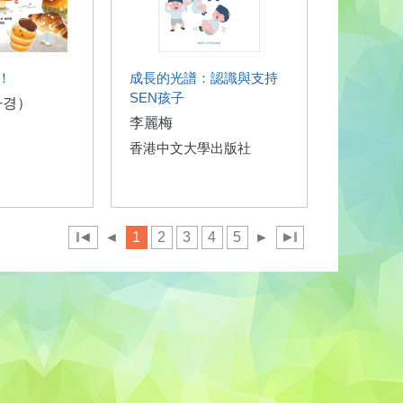
！
成長的光譜：認識與支持
SEN孩子
라경）
李麗梅
香港中文大學出版社
◄
◄
1
2
3
4
5
►
►