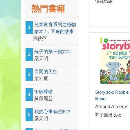
信報出版
熱門書籍
兒童食育系列之植物
1
繪本2：豆角的故事
張秋萍
孩子的第三個六年
2
梁天明
自閉的天空
3
蕭宏展
衝破障礙
StoryBox: Robbie
4
黃嚴麗慈
Robot
Arnaud Almeras
我的心事有誰知？
5
芥子園出版社
梁天明