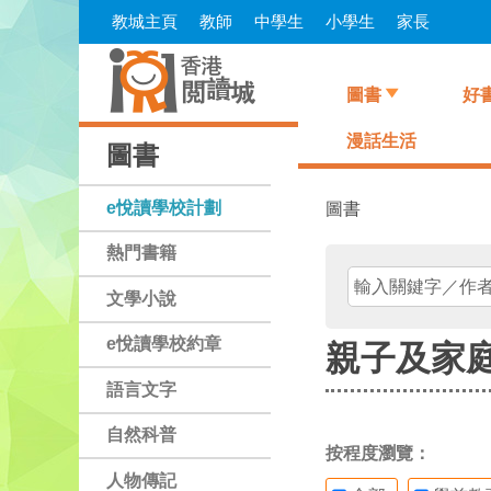
Skip
教城主頁
教師
中學生
小學生
家長
to
main
content
圖書
好
漫話生活
圖書
e悅讀學校計劃
圖書
熱門書籍
文學小說
e悅讀學校約章
親子及家
語言文字
自然科普
按程度瀏覽：
人物傳記