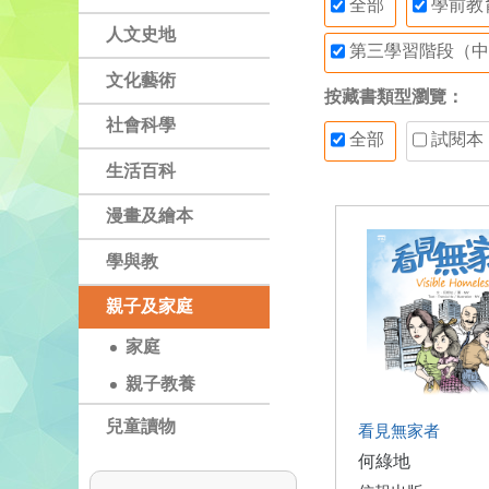
全部
學前教
人文史地
第三學習階段（中
文化藝術
按藏書類型瀏覽：
社會科學
全部
試閱本
生活百科
漫畫及繪本
學與教
親子及家庭
家庭
親子教養
兒童讀物
看見無家者
何綠地