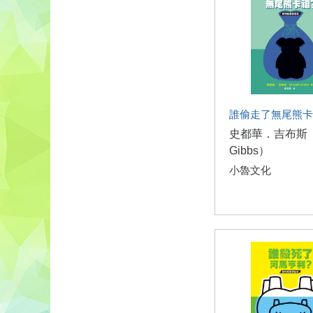
誰偷走了無尾熊卡
史都華．吉布斯（S
Gibbs）
小魯文化