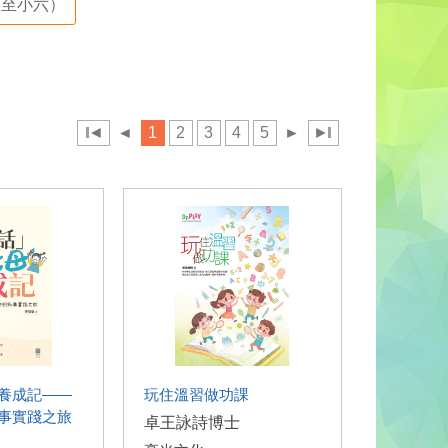
至小六）
◄
◄
1
2
3
4
5
►
►
養成記——
玩住溫習做功課
事實踐之旅
卓王詠詩博士