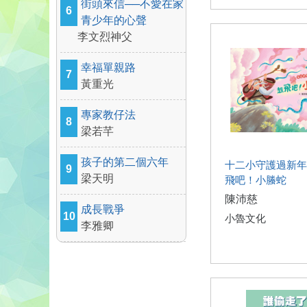
街頭來信──不愛在家
6
青少年的心聲
李文烈神父
幸福單親路
7
黃重光
專家教仔法
8
梁若芊
孩子的第二個六年
十二小守護過新年
9
梁天明
飛吧！小螣蛇
陳沛慈
成長戰爭
10
小魯文化
李雅卿