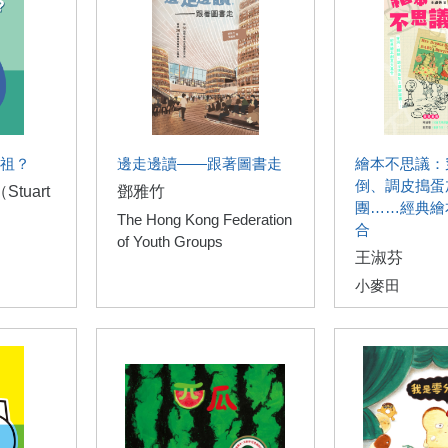
祖？
邊走邊讀——跟著圖書走
繪本不思議：
倒、調皮搗蛋
tuart
鄧雅竹
團……經典繪
The Hong Kong Federation
合
of Youth Groups
王淑芬
小麥田