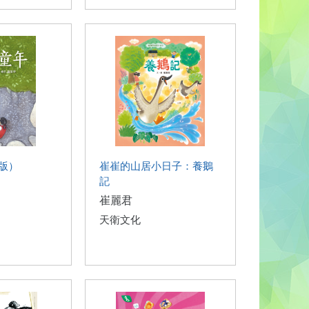
版）
崔崔的山居小日子：養鵝
記
崔麗君
天衛文化