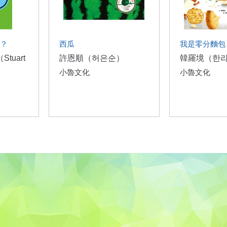
？
西瓜
我是零分麵包
tuart
許恩順（허은순）
韓羅境（한
小魯文化
小魯文化