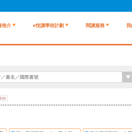
書推介
e悅讀學校計劃
閱讀服務
我
630