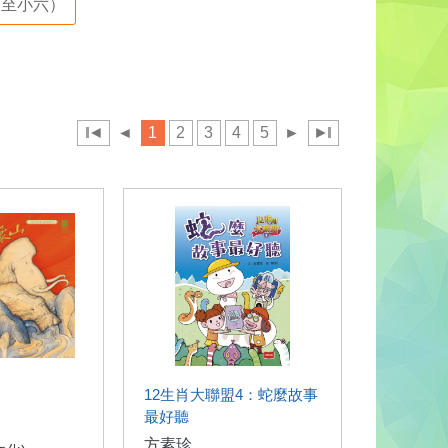
至小六）
◄
◄
1
2
3
4
5
►
►
12生肖大聯盟4：蛇麼故事
最好聽
方素珍