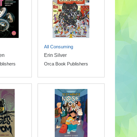
All Consuming
en
Erin Silver
blishers
Orca Book Publishers