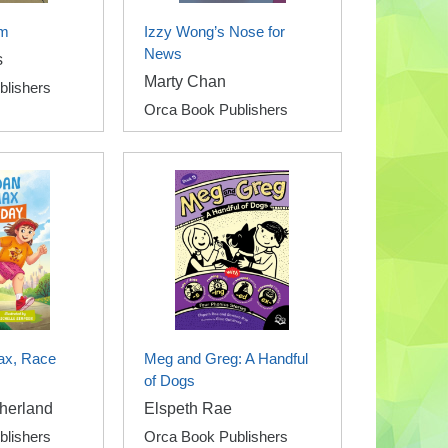
om
Izzy Wong’s Nose for
News
s
Marty Chan
blishers
Orca Book Publishers
ax, Race
Meg and Greg: A Handful
of Dogs
herland
Elspeth Rae
blishers
Orca Book Publishers