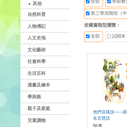
全部
學前教
其他
第三學習階段（中
自然科普
按藏書類型瀏覽：
人物傳記
全部
試閱本
人文史地
文化藝術
社會科學
生活百科
漫畫及繪本
學與教
親子及家庭
他們這樣說——跟
名言慧語
兒童讀物
阿濃