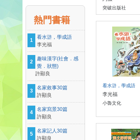
突破出版社
熱門書籍
看水滸，學成語
1
李光福
趣味漢字(社會．感
2
覺．狀態)
許顯良
看水滸，學成語
名家敘事30篇
3
李光福
許顯良
小魯文化
名家寫景30篇
4
許顯良
名家記人30篇
5
許顯良