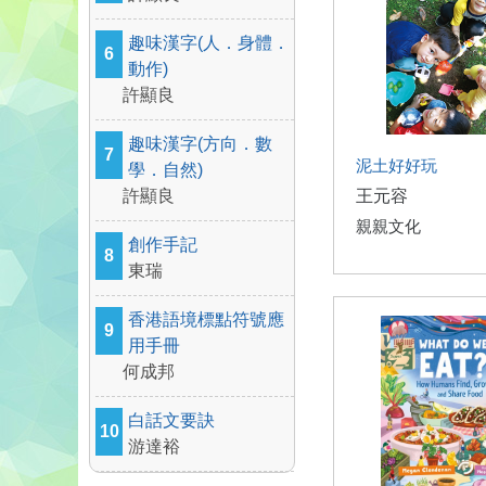
趣味漢字(人．身體．
6
動作)
許顯良
趣味漢字(方向．數
7
泥土好好玩
學．自然)
許顯良
王元容
親親文化
創作手記
8
東瑞
香港語境標點符號應
9
用手冊
何成邦
白話文要訣
10
游達裕