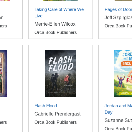
Taking Care of Where We
Pages of Do
Live
an
Jeff Szpirgla
Merrie-Ellen Wilcox
hers
Orca Book Pu
Orca Book Publishers
Flash Flood
Jordan and M
Day
Gabrielle Prendergast
Suzanne Sut
hers
Orca Book Publishers
Orca Book Pu