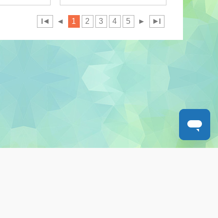
◄
◄
1
2
3
4
5
►
►
人才招募
聯絡我們
服務承諾
教城電子報
免責聲明
促進種族平等政策
無障礙網站設計