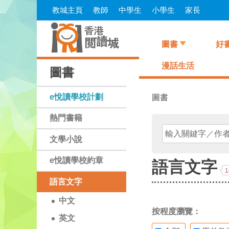
Skip
教城主頁
教師
中學生
小學生
家長
to
main
content
圖書
好
漫話生活
圖書
e悅讀學校計劃
圖書
熱門書籍
文學小說
e悅讀學校約章
語言文字
1
語言文字
中文
按程度瀏覽：
英文