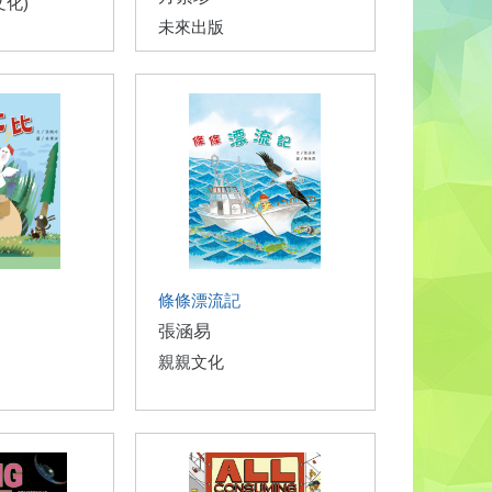
文化)
未來出版
條條漂流記
張涵易
親親文化