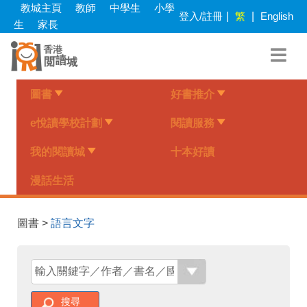
Skip
教城主頁
教師
中學生
小學
登入/註冊
|
繁
|
English
to
生
家長
main
content
圖書
好書推介
e悅讀學校計劃
閱讀服務
我的閱讀城
十本好讀
漫話生活
圖書 >
語言文字
搜尋