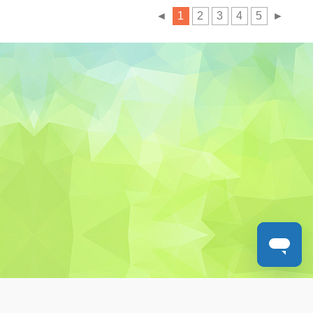
◄
1
2
3
4
5
►