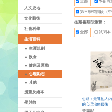
全部
學前教
人文史地
第三學習階段（中
文化藝術
按藏書類型瀏覽：
社會科學
全部
試閱本
生活百科
生涯規劃
飲食
健康及運動
心理勵志
其他
漫畫及繪本
心路：走進他人內
學與教
的心理治療藝術
黃麗彰