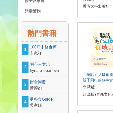
親子及家庭
香港大學出版社
兒童讀物
熱門書籍
100病中醫食療
1
卞兆祥
開心三文治
2
Iryna Stepanova
「聽話」父母養成
親子同行的敘事實
醫食同源
3
李慧敏
黃德如
紅出版 (青森文化)
曼谷食Guide
4
吳家輝