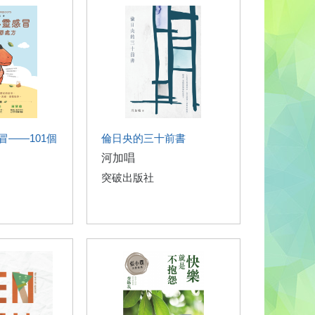
冒——101個
倫日央的三十前書
河加唱
突破出版社