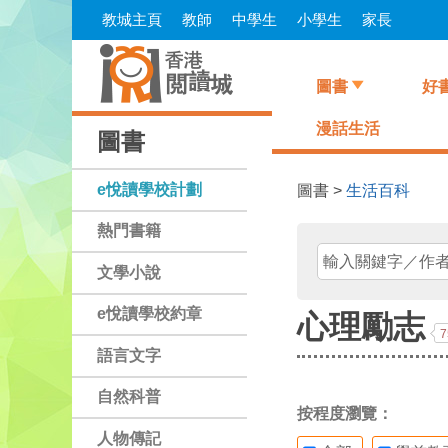
Skip
教城主頁
教師
中學生
小學生
家長
to
main
content
圖書
好
漫話生活
圖書
e悅讀學校計劃
圖書 >
生活百科
熱門書籍
文學小說
e悅讀學校約章
心理勵志
7
語言文字
自然科普
按程度瀏覽：
人物傳記