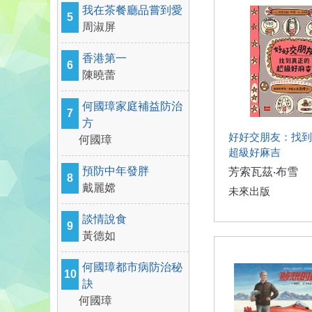
我在茶餐廳品嘗到愛
5
周淑屏
香港第一
6
陳曉蕾
何國璋家庭補益防治
7
方
好好交朋友：找到
何國璋
超級好麻吉
預防中年發胖
芳索瓦茲‧布雪
8
戴麗嫦
未來出版
談情說食
9
黃德如
何國璋都市病防治秘
10
訣
何國璋