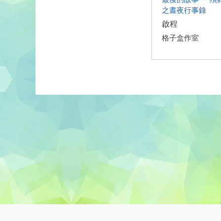
之晝夜行事錄
啟程
格子盒作室