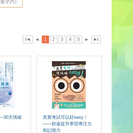
至小六）
◄
◄
1
2
3
4
5
►
►
—30天情緒
其實考試可以好easy！
——秒速提升學習專注力
和記憶力