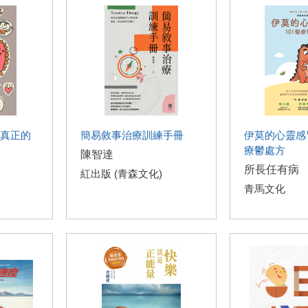
真正的
簡易敘事治療訓練手冊
伊莫的心靈感
療鬱處方
陳智達
所長任有病
紅出版 (青森文化)
青馬文化