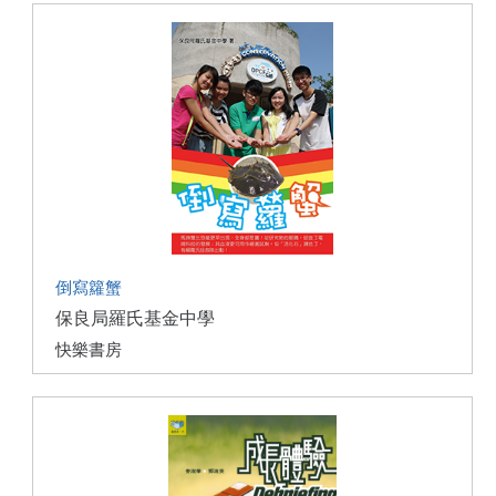
倒寫籮蟹
保良局羅氏基金中學
快樂書房