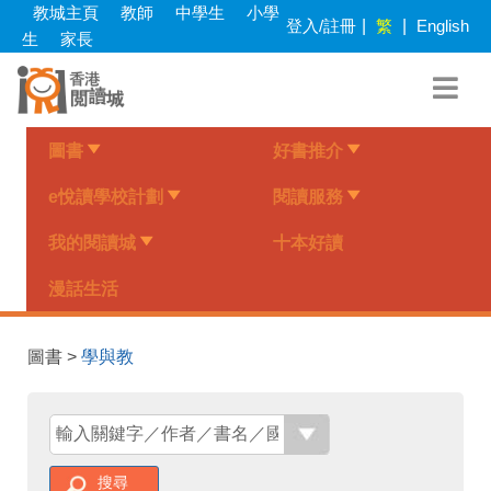
Skip
教城主頁
教師
中學生
小學
登入/註冊
|
繁
|
English
to
生
家長
main
content
圖書
好書推介
e悅讀學校計劃
閱讀服務
我的閱讀城
十本好讀
漫話生活
圖書 >
學與教
搜尋