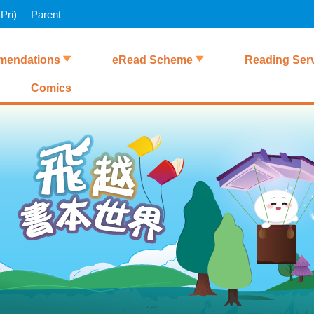
Pri)
Parent
endations
eRead Scheme
Reading Ser
Comics