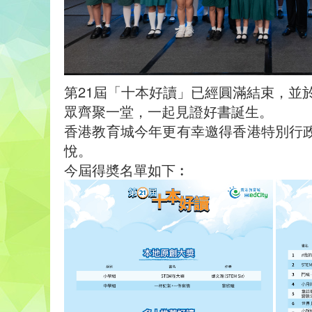
第21屆「十本好讀」已經圓滿結束，並於
眾齊聚一堂，一起見證好書誕生。
香港教育城今年更有幸邀得香港特別行政
悅。
今屆得奬名單如下︰