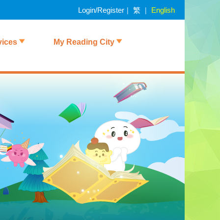
繁
|
|
Login/Register
English
vices
My Reading City