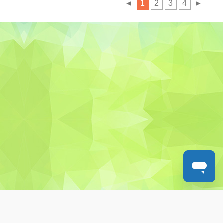
◄
1
2
3
4
►