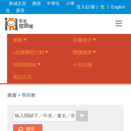
Skip
教城主頁
教師
中學生
小學
登入/註冊
|
繁
|
English
to
生
家長
main
content
圖書
好書推介
e悅讀學校計劃
閱讀服務
我的閱讀城
十本好讀
漫話生活
圖書 >
學與教
搜尋