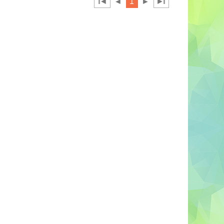
◄
◄
1
►
►