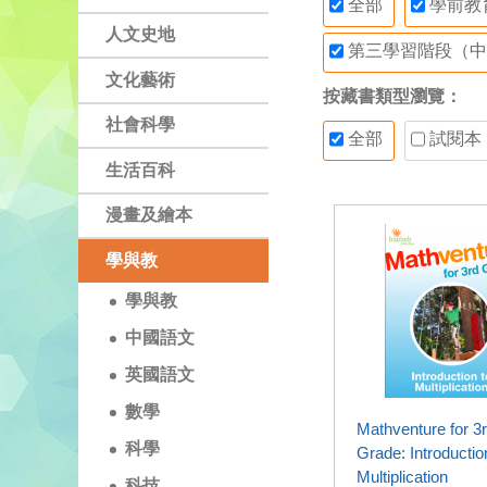
全部
學前教
人文史地
第三學習階段（中
文化藝術
按藏書類型瀏覽：
社會科學
全部
試閱本
生活百科
漫畫及繪本
學與教
學與教
中國語文
英國語文
數學
Mathventure for 3
科學
Grade: Introductio
Multiplication
科技