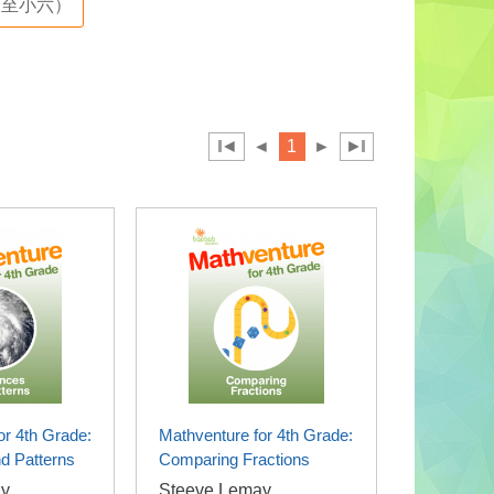
至小六）
◄
◄
1
►
►
or 4th Grade:
Mathventure for 4th Grade:
d Patterns
Comparing Fractions
y
Steeve Lemay