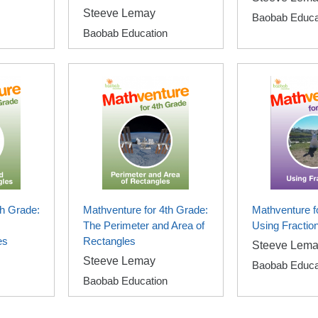
Steeve Lemay
Baobab Educa
Baobab Education
th Grade:
Mathventure for 4th Grade:
Mathventure f
The Perimeter and Area of
Using Fractio
es
Rectangles
Steeve Lema
Steeve Lemay
Baobab Educa
Baobab Education