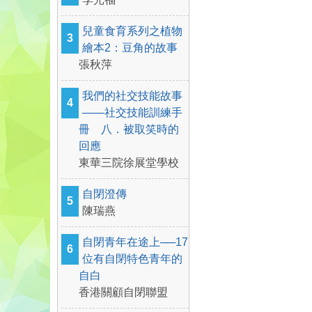
兒童食育系列之植物
3
繪本2：豆角的故事
張秋萍
我們的社交技能故事
4
——社交技能訓練手
冊 八．被取笑時的
回應
東華三院徐展堂學校
自閉澄傳
5
陳瑞燕
自閉青年在途上──17
6
位有自閉特色青年的
自白
香港關顧自閉聯盟