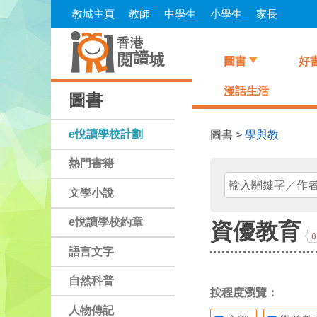
Skip
教城主頁
教師
中學生
小學生
家長
to
main
content
圖書
好
漫話生活
圖書
e悅讀學校計劃
圖書 >
學與教
熱門書籍
文學小說
e悅讀學校約章
資優教育
8
語言文字
自然科普
按程度瀏覽：
人物傳記