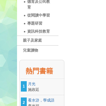
德育及公民教
育
從閱讀中學習
專題研習
資訊科技教育
親子及家庭
兒童讀物
熱門書籍
月光
1
施政廷
看水滸，學成語
2
李光福