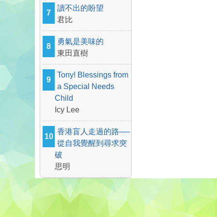
讀不出的盼望
7
君比
勇氣是美味的
8
東田直樹
Tony! Blessings from
9
a Special Needs
Child
Icy Lee
香港盲人走過的路──
10
從自我覺醒到尋求突
破
思明