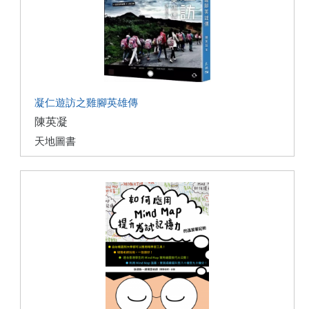
凝仁遊訪之雞腳英雄傳
陳英凝
天地圖書