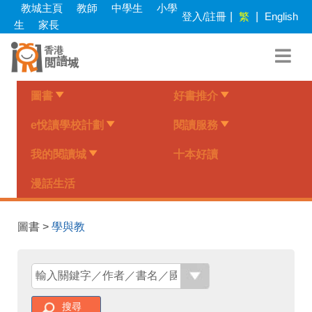
Skip
教城主頁
教師
中學生
小學
登入/註冊
|
繁
|
English
to
生
家長
main
content
圖書
好書推介
e悅讀學校計劃
閱讀服務
我的閱讀城
十本好讀
漫話生活
圖書 >
學與教
搜尋