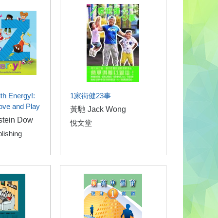
th Energy!:
1家街健23事
ove and Play
黃馳 Jack Wong
stein Dow
悅文堂
blishing