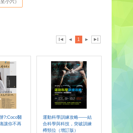
至小六）
◄
◄
1
►
►
?:Coco醫
運動科學訓練攻略——結
痛讓你不再
合科學與科技，突破訓練
樽頸位（增訂版）