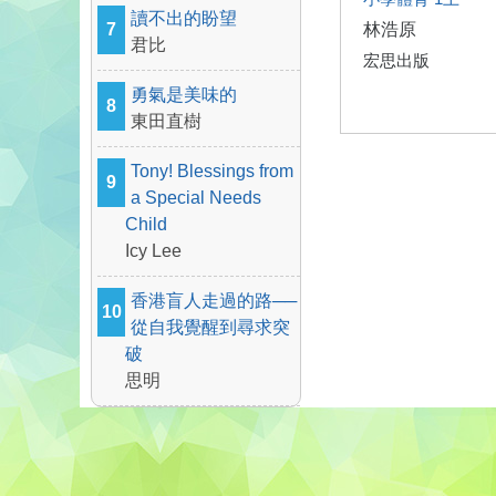
讀不出的盼望
7
林浩原
君比
宏思出版
勇氣是美味的
8
東田直樹
Tony! Blessings from
9
a Special Needs
Child
Icy Lee
香港盲人走過的路──
10
從自我覺醒到尋求突
破
思明