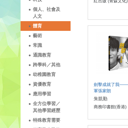
紅出版 (青森文化)
個人、社會及
人文
體育
藝術
常識
通識教育
跨學科／其他
幼稚園教育
資優教育
劍擊成就了我——
軍張家朗
應用學習
朱凱勤
全方位學習／
商務印書館(香港)
其他學習經歷
特殊教育需要