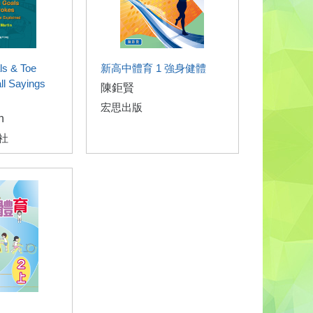
ls & Toe
新高中體育 1 強身健體
ll Sayings
陳鉅賢
宏思出版
n
社