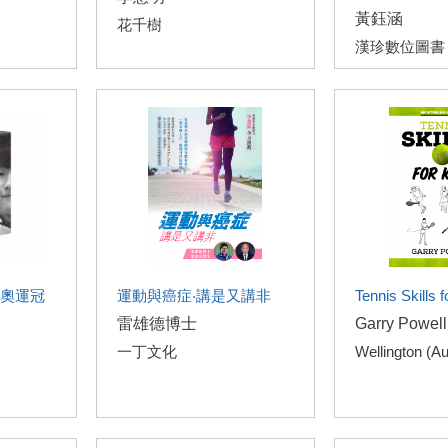
黃鈺涵
花千樹
漢珍數位圖書
奧運冠
運動與癌症‧講是又講非
Tennis Skills f
雷雄德博士
Garry Powell
一丁文化
Wellington (Au