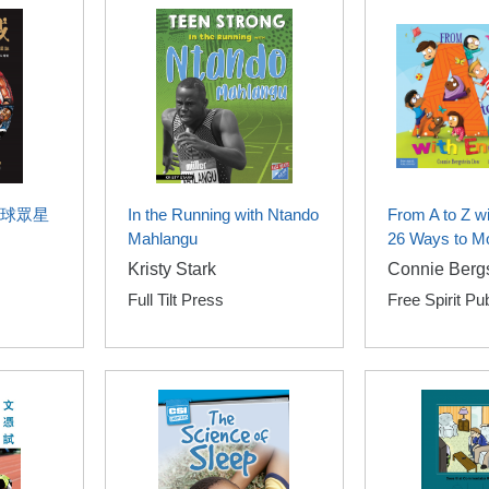
球眾星
In the Running with Ntando
From A to Z wi
Mahlangu
26 Ways to M
Kristy Stark
Connie Berg
Full Tilt Press
Free Spirit Pu