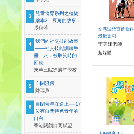
兒童食育系列之植物
3
繪本2：豆角的故事
張秋萍
文憑試體育選修科
最後衝刺
我們的社交技能故事
4
李美姍老師
——社交技能訓練手
超媒體
冊 八．被取笑時的
回應
東華三院徐展堂學校
自閉澄傳
5
陳瑞燕
自閉青年在途上──17
6
位有自閉特色青年的
自白
香港關顧自閉聯盟
小學體育 1上