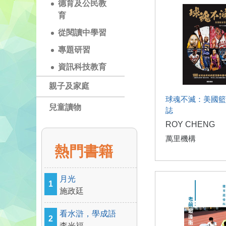
德育及公民教
育
從閱讀中學習
專題研習
資訊科技教育
親子及家庭
球魂不滅：美國籃
兒童讀物
誌
ROY CHENG
萬里機構
熱門書籍
月光
1
施政廷
看水滸，學成語
2
李光福