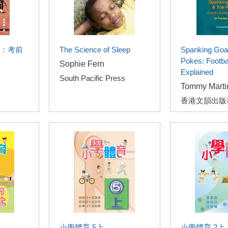
：考前
The Science of Sleep
Spanking Goa
Pokes: Footba
Sophie Fern
Explained
South Pacific Press
Tommy Marti
香港文韻出版
小學體育 5上
小學體育 2上