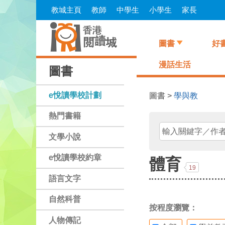
Skip
教城主頁
教師
中學生
小學生
家長
to
main
content
圖書
好
漫話生活
圖書
e悅讀學校計劃
圖書 >
學與教
熱門書籍
文學小說
e悅讀學校約章
體育
19
語言文字
自然科普
按程度瀏覽：
人物傳記