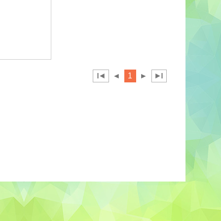
◄
◄
1
►
►