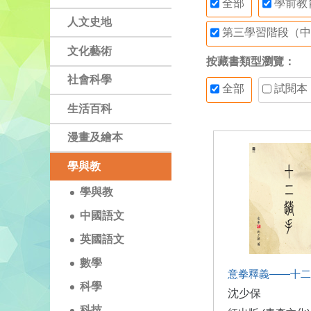
全部
學前教
人文史地
第三學習階段（中
文化藝術
按藏書類型瀏覽：
社會科學
全部
試閱本
生活百科
漫畫及繪本
學與教
學與教
中國語文
英國語文
數學
意拳釋義——十二
科學
沈少保
科技