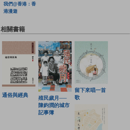
我們@香港：香
港漫遊
相關書籍
留下來唱一首
通俗與經典
歌
殖民歲月──
陳鈞潤的城市
記事簿