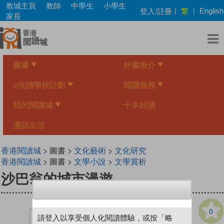
Skip
教城主頁
教師
中學生
小學生
繁
登入/註冊
|
|
English
to
家長
main
content
圖書
好書推介
e悅讀學校計劃
閱讀服務
我的閱讀城
十本好讀
漫話生活
香港閱讀城
> 圖書 >
文化藝術
>
文化研究
香港閱讀城
> 圖書 >
文學小說
>
文學賞析
沙巴翁的城市漫遊
0
請登入以享受個人化閱讀體驗，或按「略