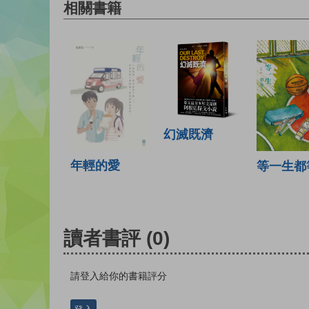
相關書籍
幻滅既濟
年輕的愛
等一生都
讀者書評
(0)
請登入給你的書籍評分