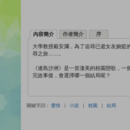
內容簡介
作者簡介
序
大學教授戴安瀾，為了追尋已逝女友婉籃
尋之旅……。
《連島沙洲》是一首淒美的校園戀歌，一
完故事後，會選擇哪一個結局呢？
關鍵字詞：
愛情
|
小說
|
校園
|
結局