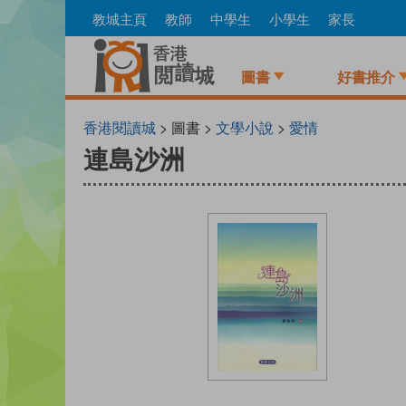
Skip
教城主頁
教師
中學生
小學生
家長
to
main
content
圖書
好書推介
香港閱讀城
> 圖書 >
文學小說
>
愛情
連島沙洲