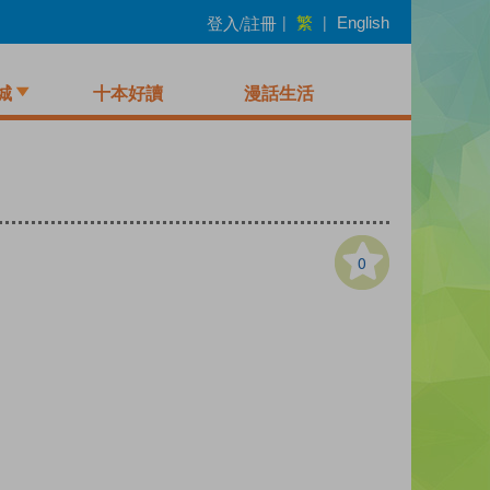
繁
登入/註冊
|
|
English
城
十本好讀
漫話生活
0