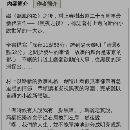
內容簡介
作者簡介
繼《聽風的歌》之後，村上春樹出道二十五周年最
新代表作──《黑夜之後》，標誌著村上邁向新的小
說世界的一大步。
全書描寫「深夜11點56分」跨到隔天黎明「清晨6
點52分」之間所發生的事情，故事的舞台是東京的
都心，不眠的街道上蠢蠢欲動的人事，從黑夜的深
淵探出……
村上以嶄新的敘事風格，創造出看似無事卻帶有急
迫感的情節，帶領讀者凝視黑夜的深淵，完成難以
言語的小說新體驗。
「有時候有人說我有一點黑暗。」瑪麗老實說。
高橋把樂器盒子從右肩換到左肩，然後說：
「嘿，我們的人生，並不能單純地劃分成明亮或黑