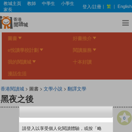
Skip
教城主頁
教師
中學生
小學生
繁
登入/註冊
|
|
English
to
家長
main
content
圖書
好書推介
e悅讀學校計劃
閱讀服務
我的閱讀城
十本好讀
漫話生活
香港閱讀城
> 圖書 >
文學小說
>
翻譯文學
黑夜之後
0
請登入以享受個人化閱讀體驗，或按「略