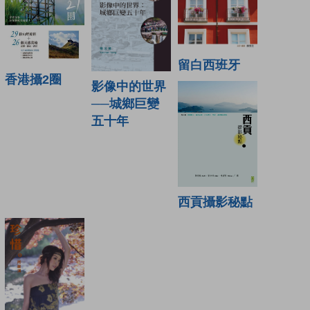
留白西班牙
香港攝2圈
影像中的世界
──城鄉巨變
五十年
西貢攝影秘點