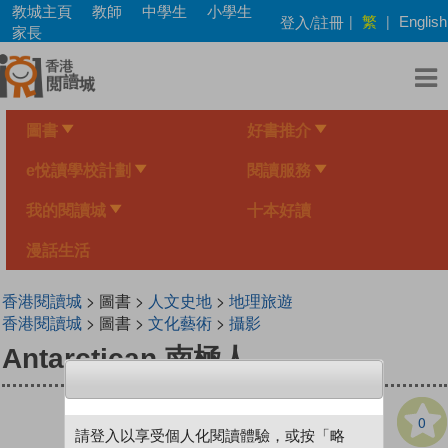
Skip
教城主頁
教師
中學生
小學生
繁
登入/註冊
|
|
English
to
家長
main
content
圖書
好書推介
e悅讀學校計劃
閱讀服務
我的閱讀城
十本好讀
漫話生活
香港閱讀城
> 圖書 >
人文史地
>
地理旅遊
香港閱讀城
> 圖書 >
文化藝術
>
攝影
Antarctican 南極人
0
請登入以享受個人化閱讀體驗，或按「略