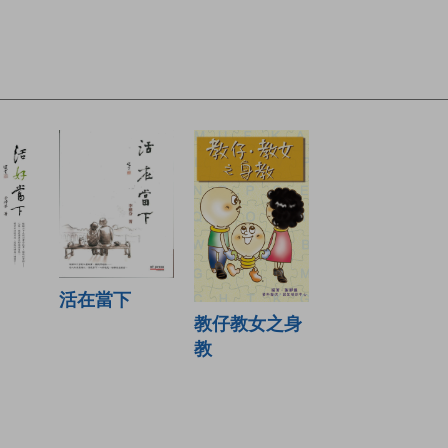
活在當下
教仔教女之身
教