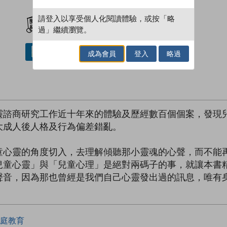
加入閱讀紀錄
請登入以享受個人化閱讀體驗，或按「略
過」繼續瀏覽。
借閱實體書
成為會員
登入
略過
靈諮商研究工作近十年來的體驗及歷經數百個個案，發現
大成人後人格及行為偏差錯亂。
童心靈的角度切入，去理解傾聽那小靈魂的心聲，而不能
兒童心靈」與「兒童心理」是絕對兩碼子的事，就讓本書
聲音，因為那也曾經是我們自己心靈發出過的訊息，唯有
庭教育