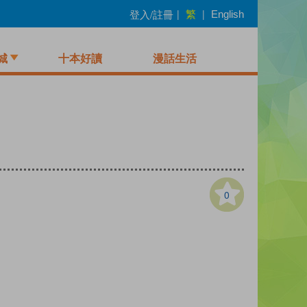
繁
登入/註冊
|
|
English
城
十本好讀
漫話生活
0