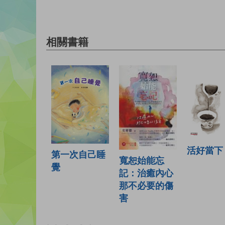
相關書籍
活好當下
第一次自己睡
寬恕始能忘
覺
記：治癒內心
那不必要的傷
害