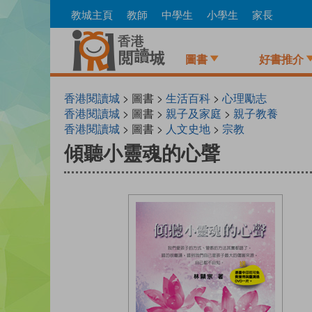
Skip
教城主頁
教師
中學生
小學生
家長
to
main
content
圖書
好書推介
香港閱讀城
> 圖書 >
生活百科
>
心理勵志
香港閱讀城
> 圖書 >
親子及家庭
>
親子教養
香港閱讀城
> 圖書 >
人文史地
>
宗教
傾聽小靈魂的心聲