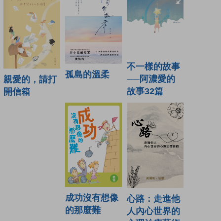
不一樣的故事
孤島的溫柔
──阿濃愛的
親愛的，請打
故事32篇
開信箱
成功沒有想像
心路：走進他
的那麼難
人內心世界的