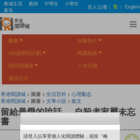
Skip
教城主頁
教師
中學生
小學生
繁
登入/註冊
|
|
English
to
家長
main
content
圖書
好書推介
e悅讀學校計劃
閱讀服務
我的閱讀城
十本好讀
漫話生活
香港閱讀城
> 圖書 >
生活百科
>
心理勵志
香港閱讀城
> 圖書 >
文學小說
>
散文
留給最愛的說話──自殺者家屬未忘
書
請登入以享受個人化閱讀體驗，或按「略