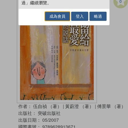
0
過」繼續瀏覽。
成為會員
登入
略過
作者：
伍自禎 （著）
|
黃蔚澄 （著）
|
傅景華 （著）
出版社：
突破出版社
出版日期：
05/2007
國際書號：
9789628913671