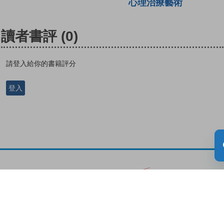
心理治療藝術
讀者書評
(0)
請登入給你的書籍評分
登入
關於教城
最新消息
教師
中學生
小學生
家長
人才招募
聯絡我們
服務承諾
教城電子報