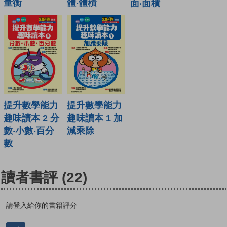
體‧體積
量衡
面‧面積
提升數學能力
提升數學能力
趣味讀本 2 分
趣味讀本 1 加
數‧小數‧百分
減乘除
數
讀者書評
(22)
請登入給你的書籍評分