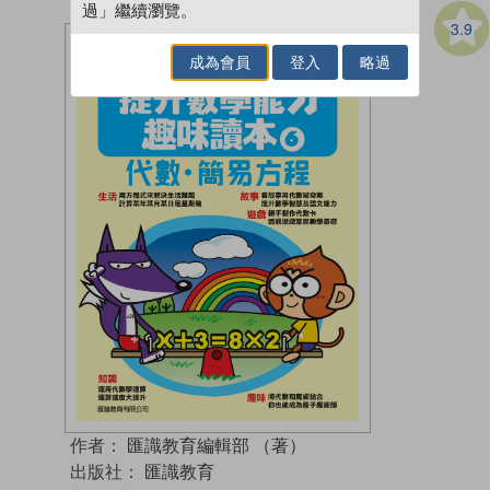
過」繼續瀏覽。
3.9
成為會員
登入
略過
作者：
匯識教育編輯部 （著）
出版社：
匯識教育