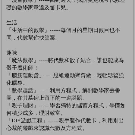
「漫畫數學」------回到過去，探訪奠定現今代數基
礎的數學家韋達及笛卡兒。
生活
「生活中的數學」------每個月的星期日數目也不
同，代數幫你找答案。
趣味
「魔法數學」-----將代數和骰子結合，誰也能成為
骰子魔術師！
「腦筋運動營」-----思維運動齊齊做，輕輕鬆鬆強
化腦袋。
「數學趣話」------利用方程式，解開數學家丟番
圖，在其墓碑上留下的一道謎題。
「親子理財」------學習獨特的儲蓄方程式，學懂如
何積少成多，理財致富。
「DIY遊戲工程」------親手製作代數卡，利用別出
心裁的遊戲來認識代數及方程式。