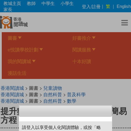
Skip
教城主頁
教師
中學生
小學生
繁
登入/註冊
|
|
English
to
家長
main
content
圖書
好書推介
e悅讀學校計劃
閱讀服務
我的閱讀城
十本好讀
漫話生活
香港閱讀城
> 圖書 >
兒童讀物
香港閱讀城
> 圖書 >
自然科普
>
普及科學
香港閱讀城
> 圖書 >
自然科普
>
數學
提升數學能力趣味讀本 6 代數‧簡易
方程
請登入以享受個人化閱讀體驗，或按「略