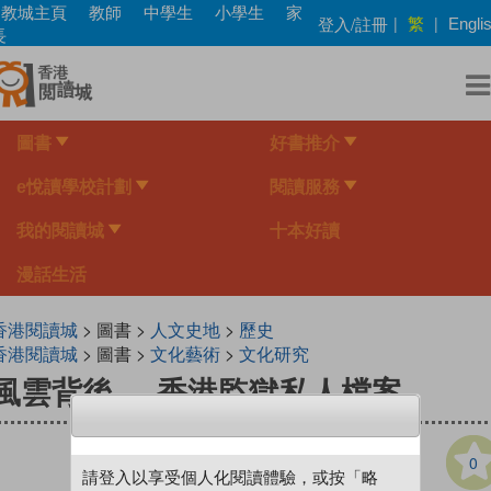
Skip
教城主頁
教師
中學生
小學生
家
繁
登入/註冊
|
|
Engli
to
長
main
content
圖書
好書推介
e悅讀學校計劃
閱讀服務
我的閱讀城
十本好讀
漫話生活
香港閱讀城
> 圖書 >
人文史地
>
歷史
香港閱讀城
> 圖書 >
文化藝術
>
文化研究
風雲背後──香港監獄私人檔案
0
請登入以享受個人化閱讀體驗，或按「略