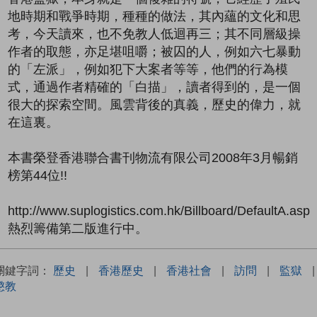
地時期和戰爭時期，種種的做法，其內蘊的文化和思
考，今天讀來，也不免教人低迴再三；其不同層級操
作者的取態，亦足堪咀嚼；被囚的人，例如六七暴動
的「左派」，例如犯下大案者等等，他們的行為模
式，通過作者精確的「白描」，讀者得到的，是一個
很大的探索空間。風雲背後的真義，歷史的偉力，就
在這裏。
本書榮登香港聯合書刊物流有限公司2008年3月暢銷
榜第44位!!
http://www.suplogistics.com.hk/Billboard/DefaultA.asp
熱烈籌備第二版進行中。
關鍵字詞：
歷史
|
香港歷史
|
香港社會
|
訪問
|
監獄
|
懲教