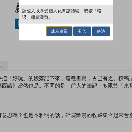
加入閱讀紀錄
請登入以享受個人化閱讀體驗，或按「略
過」繼續瀏覽。
借閱實體書
成為會員
登入
略過
序
手把「好玩」的段落記下來，這種書寫，古已有之。積稿
寫西讀》當然也是。不同的是，前人的筆記，多限於「東
有意思嗎？也是本雅明的話，碎屑散漫的收藏集合起來會