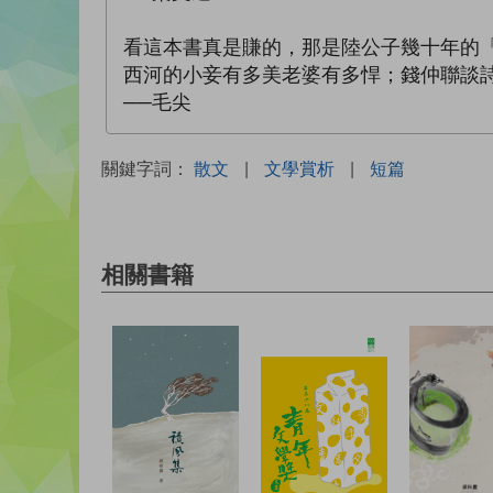
看這本書真是賺的，那是陸公子幾十年的
西河的小妾有多美老婆有多悍；錢仲聯談
──毛尖
關鍵字詞：
散文
|
文學賞析
|
短篇
相關書籍