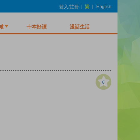
繁
登入/註冊
|
|
English
城
十本好讀
漫話生活
0