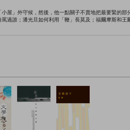
「小屋」外守候，然後，他一點關子不賣地把最要緊的部
詩罵過誰；潘光旦如何利用「鞭」長莫及；福爾摩斯和王