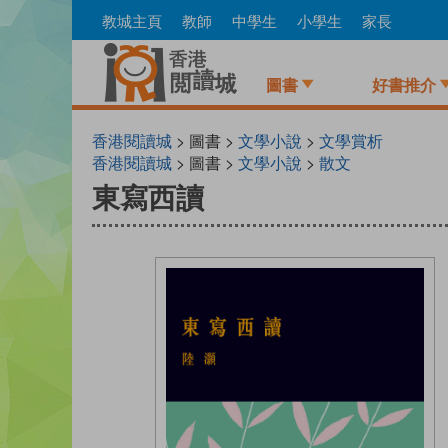
Skip
教城主頁
教師
中學生
小學生
家長
to
main
content
圖書
好書推介
香港閱讀城
> 圖書 >
文學小說
>
文學賞析
香港閱讀城
> 圖書 >
文學小說
>
散文
東寫西讀