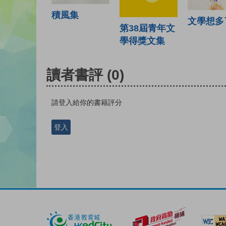
積風集
文學想多
第38屆青年文
學得獎文集
讀者書評
(0)
請登入給你的書籍評分
登入