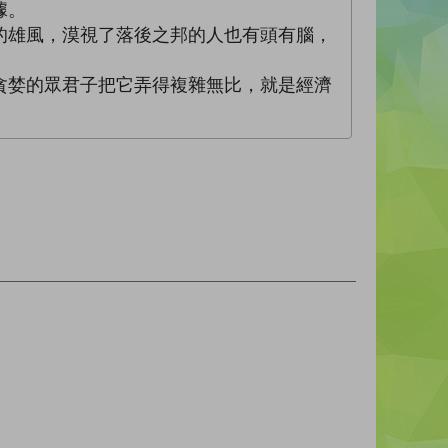
據。
的雄風，漠視了落後之邦的人也有頭有腦，
貪婪的眾君子把它弄得複雜無比，就是經濟