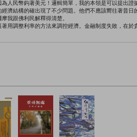
因為人民幣鈎著美元！邏輯簡單，我的本領是可以提出證
的經濟結構的確出現了不少問題。他們不應該嚮往著昔日
爾摩我跟佛利民解釋得清楚。
逼著用調整利率的方法來調控經濟。金融制度失敗，在於