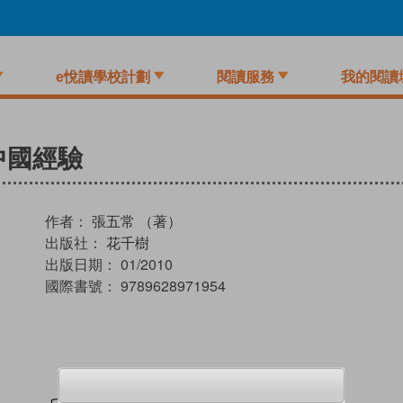
e悅讀學校計劃
閱讀服務
我的閱讀
中國經驗
作者：
張五常 （著）
出版社：
花千樹
出版日期：
01/2010
國際書號：
9789628971954
試閲
加入閱讀紀錄