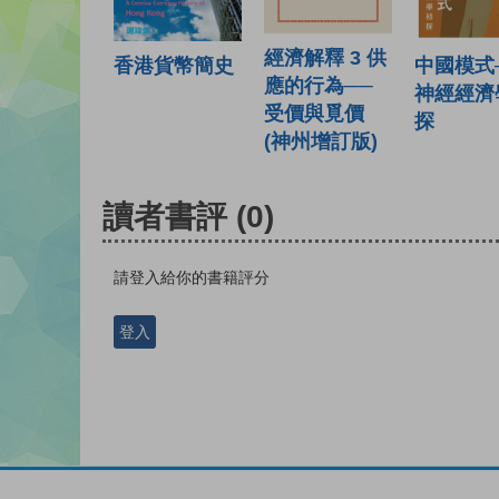
經濟解釋 3 供
中國模式
香港貨幣簡史
應的行為──
神經經濟
受價與覓價
探
(神州增訂版)
讀者書評
(0)
請登入給你的書籍評分
登入