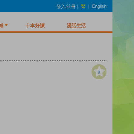
繁
登入/註冊
|
|
English
城
十本好讀
漫話生活
0