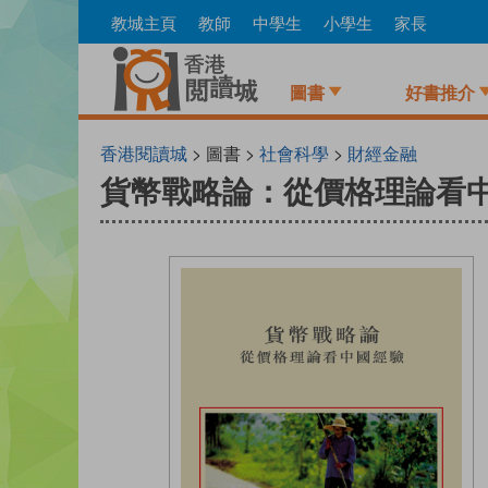
Skip
教城主頁
教師
中學生
小學生
家長
to
main
content
圖書
好書推介
香港閱讀城
> 圖書 >
社會科學
>
財經金融
貨幣戰略論：從價格理論看