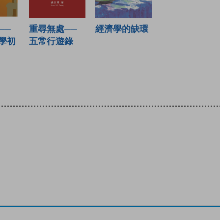
──
重尋無處──
經濟學的缺環
學初
五常行遊錄