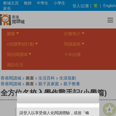
Skip
教城主頁
教師
中學生
小學生
繁
登入/註冊
|
|
English
to
家長
main
content
圖書
好書推介
e悅讀學校計劃
閱讀服務
我的閱讀城
十本好讀
漫話生活
香港閱讀城
> 圖書 >
生活百科
>
生涯規劃
香港閱讀城
> 圖書 >
親子及家庭
>
親子教養
全方位名校入學作戰手記(小學篇)
4
請登入以享受個人化閱讀體驗，或按「略