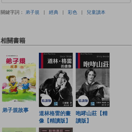
關鍵字詞：
弟子規
|
經典
|
彩色
|
兒童讀本
相關書籍
弟子規故事
道林格雷的畫
咆哮山莊【精
像【精讀版】
讀版】