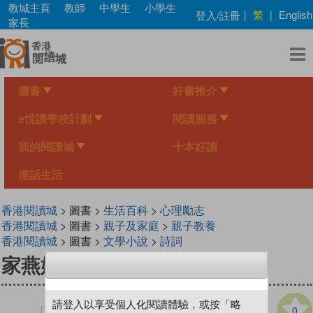
Skip
教城主頁
教師
中學生
小學生
繁
登入/註冊
|
|
English
to
家長
main
content
圖書
好書推介
e悅讀學校計劃
閱讀服務
我的閱讀城
十本好讀
漫話生活
香港閱讀城
> 圖書 >
生活百科
>
心理勵志
香港閱讀城
> 圖書 >
親子及家庭
>
親子教養
香港閱讀城
> 圖書 >
文學小說
>
詩詞
家燕媽媽說唱弟子規
請登入以享受個人化閱讀體驗，或按「略
0