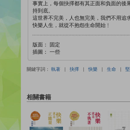
事實上，每個抉擇都有其正面和負面的後
持到底。
這世界不完美，人也無完美，我們不用追
快樂人生，就從不抱怨生命開始﹗
版面：
固定
插圖：
一些
關鍵字詞：
執著
|
抉擇
|
快樂
|
生命
|
堅
相關書籍