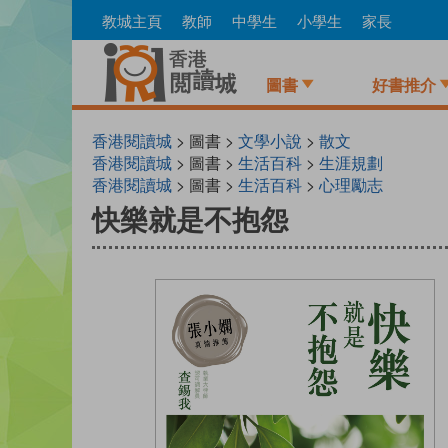
Skip
教城主頁
教師
中學生
小學生
家長
to
main
content
圖書
好書推介
香港閱讀城
> 圖書 >
文學小說
>
散文
香港閱讀城
> 圖書 >
生活百科
>
生涯規劃
香港閱讀城
> 圖書 >
生活百科
>
心理勵志
快樂就是不抱怨