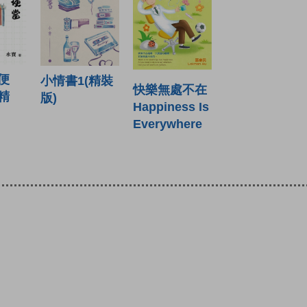
便
小情書1(精裝
快樂無處不在
精
版)
Happiness Is
Everywhere