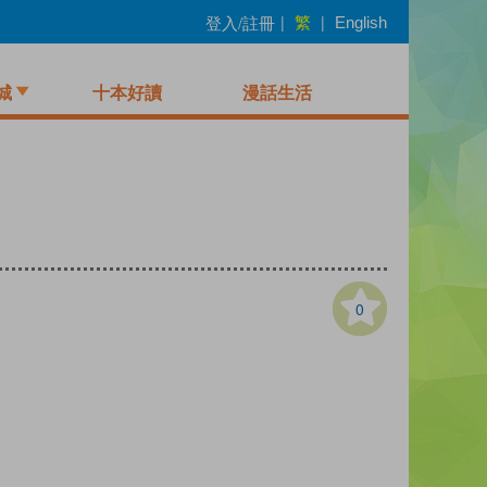
繁
登入/註冊
|
|
English
城
十本好讀
漫話生活
0