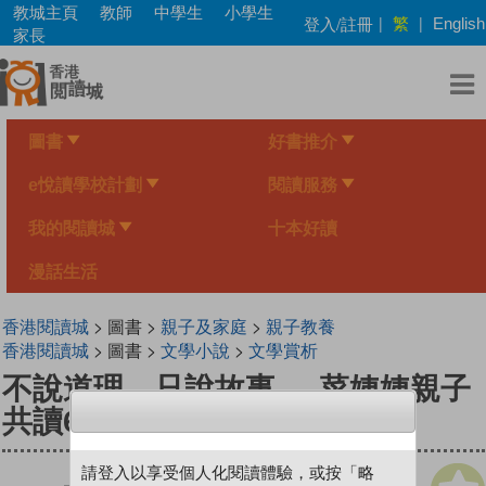
Skip
教城主頁
教師
中學生
小學生
繁
登入/註冊
|
|
English
to
家長
main
content
圖書
好書推介
e悅讀學校計劃
閱讀服務
我的閱讀城
十本好讀
漫話生活
香港閱讀城
> 圖書 >
親子及家庭
>
親子教養
香港閱讀城
> 圖書 >
文學小說
>
文學賞析
不說道理，只說故事──菜姨姨親子
共讀60招
請登入以享受個人化閱讀體驗，或按「略