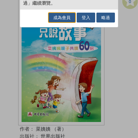
0
過」繼續瀏覽。
成為會員
登入
略過
作者：
菜姨姨 （著）
出版社：
世界出版社