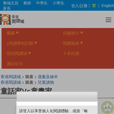
Skip
教城主頁
教師
中學生
小學生
繁
登入/註冊
|
|
English
to
家長
main
content
圖書
好書推介
e悅讀學校計劃
閱讀服務
我的閱讀城
十本好讀
漫話生活
香港閱讀城
> 圖書 >
漫畫及繪本
香港閱讀城
> 圖書 >
兒童讀物
童話家Vs童畫家
4.5
請登入以享受個人化閱讀體驗，或按「略