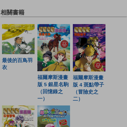
相關書籍
最後的百鳥羽
衣
福爾摩斯漫畫
福爾摩斯漫畫
版 5 銀星名駒
版 4 斑點帶子
（回憶錄之
（冒險史之
一）
二）