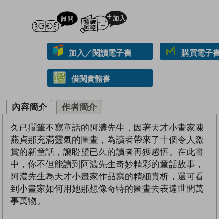
試閲
加入閱讀紀錄
加入／閱讀電子書
購買電子書 
借閱實體書
內容簡介
作者簡介
久已擱筆不寫童話的阿濃先生，因著天才小畫家陳
燕貞那充滿靈氣的圖畫，為讀者帶來了十個令人激
賞的新童話，讓盼望已久的讀者再獲感悟。在此書
中，你不但能讀到阿濃先生奇妙精彩的童話故事，
阿濃先生為天才小畫家作品寫的精細賞析，還可看
到小畫家如何用她那想像奇特的圖畫去表達世間萬
事萬物。