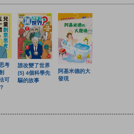
思考
誰改變了世界
阿基米德的大
創
(5) 4個科學先
發現
法可
驅的故事
？