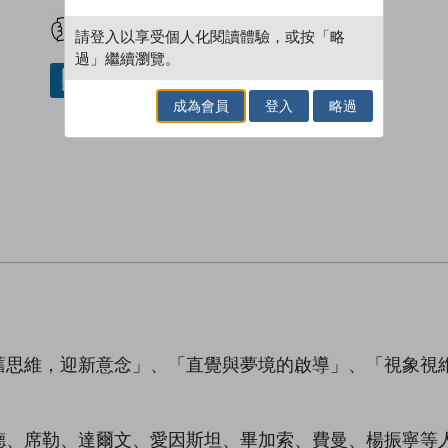
試閲
加入閱讀紀錄
請登入以享受個人化閱讀體驗，或按「略
過」繼續瀏覽。
借閱實體書
成為會員
登入
略過
舊思維，迎新意念」、「直覺與夢境的啟導」、「視象視
德、席勒、達爾文、愛因斯坦、畢加索、費曼、楊振寧等