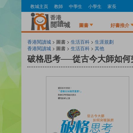
Skip
教城主頁
教師
中學生
小學生
家長
to
main
content
圖書
好書推介
香港閱讀城
> 圖書 >
生活百科
>
生涯規劃
香港閱讀城
> 圖書 >
生活百科
>
其他
破格思考──從古今大師如何