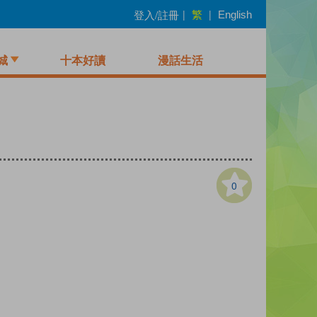
繁
登入/註冊
|
|
English
城
十本好讀
漫話生活
0