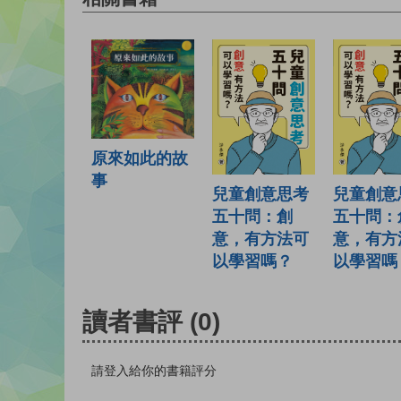
原來如此的故
事
兒童創意思考
兒童創意
五十問：創
五十問：
意，有方法可
意，有方
以學習嗎？
以學習嗎
讀者書評
(0)
請登入給你的書籍評分