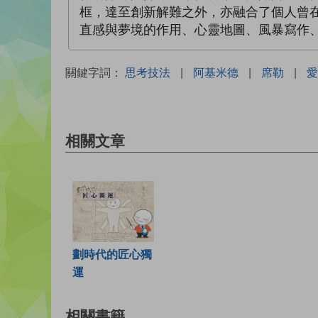
框，達至創新解難之外，亦融合了個人曾
直感與夢境的作用、心靈地圖、風暴寫作
關鍵字詞：
思考技法
|
阿基米德
|
席勒
|
愛
相關文章
劃時代的匠心獨
運
相關書籍