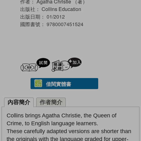
作者：
Agatha Christie （著）
出版社：
Collins Education
出版日期：
01/2012
國際書號：
9780007451524
試閲
加入閱讀紀錄
借閱實體書
內容簡介
作者簡介
Collins brings Agatha Christie, the Queen of
Crime, to English language learners.
These carefully adapted versions are shorter than
the originals with the language graded for upper-