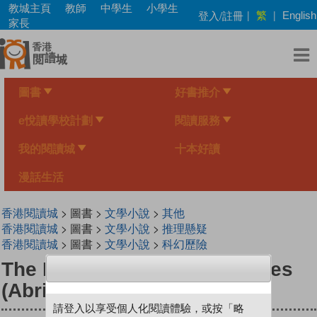
Skip
教城主頁
教師
中學生
小學生
繁
登入/註冊
|
|
English
to
家長
main
content
圖書
好書推介
e悅讀學校計劃
閱讀服務
我的閱讀城
十本好讀
漫話生活
香港閱讀城
> 圖書 >
文學小說
>
其他
香港閱讀城
> 圖書 >
文學小說
>
推理懸疑
香港閱讀城
> 圖書 >
文學小說
>
科幻歷險
The Mysterious Affair at Styles
(Abridged Version)
請登入以享受個人化閱讀體驗，或按「略