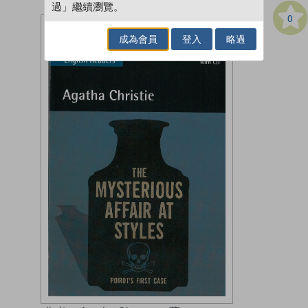
過」繼續瀏覽。
0
成為會員
登入
略過