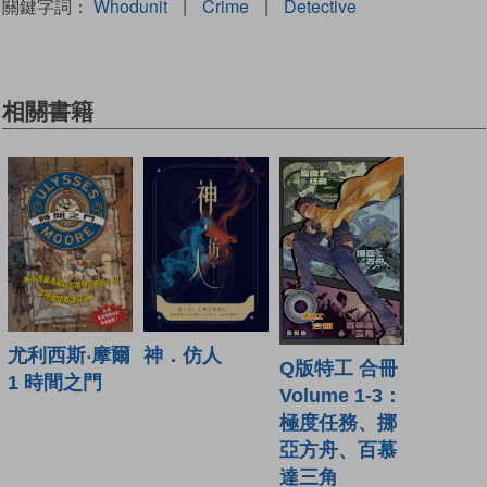
關鍵字詞：
Whodunit
|
Crime
|
Detective
相關書籍
神．仿人
尤利西斯‧摩爾
Q版特工 合冊
1 時間之門
Volume 1-3：
極度任務、挪
亞方舟、百慕
達三角