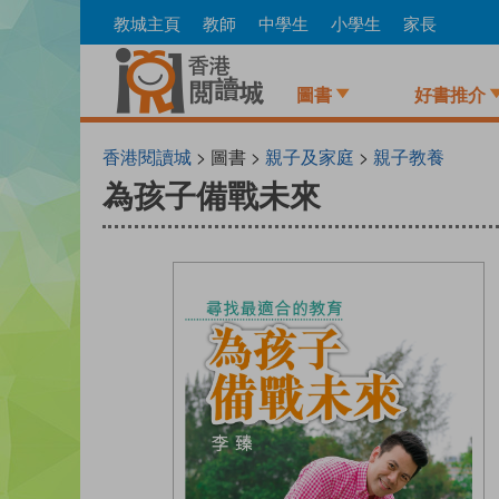
Skip
教城主頁
教師
中學生
小學生
家長
to
main
content
圖書
好書推介
香港閱讀城
> 圖書 >
親子及家庭
>
親子教養
為孩子備戰未來