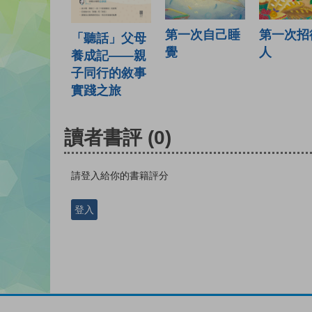
第一次自己睡
第一次招
「聽話」父母
覺
人
養成記——親
子同行的敘事
實踐之旅
讀者書評
(0)
請登入給你的書籍評分
登入