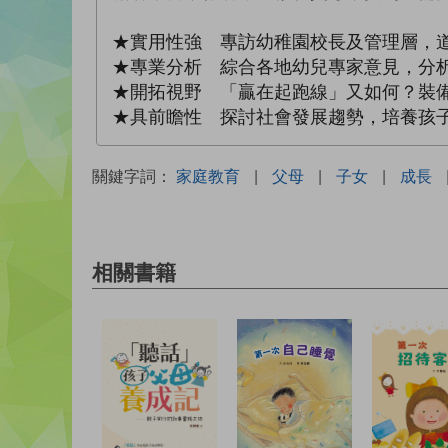
★實用性強 專訪幼稚園校長及管理層，
★專業分析 綜合各地幼兒專家意見，分
★開拓視野 「贏在起跑線」又如何？裝
★具前瞻性 探討社會發展趨勢，培養孩
關鍵字詞：
家庭教育
|
父母
|
子女
|
成長
相關書籍