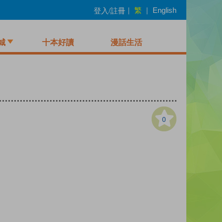
繁
登入/註冊
|
|
English
城
十本好讀
漫話生活
0