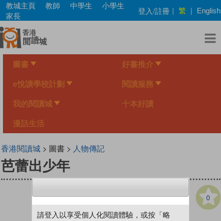
Skip
教城主頁
教師
中學生
小學生
繁
登入/註冊
|
|
English
to
家長
main
content
圖書
好書推介
e悅讀學校計劃
閱讀服務
我的閱讀城
十本好讀
漫話生活
香港閱讀城
> 圖書 >
人物傳記
芭蕾出少年
0
請登入以享受個人化閱讀體驗，或按「略