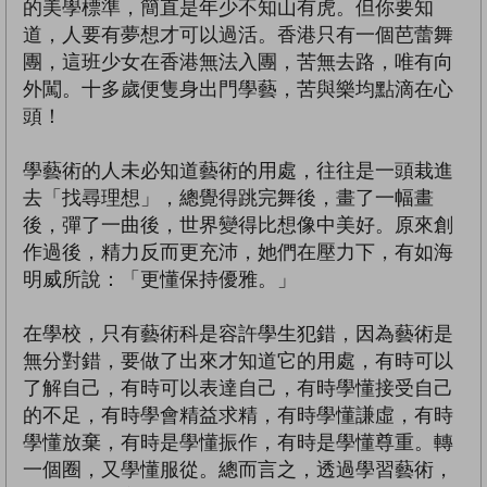
的美學標準，簡直是年少不知山有虎。但你要知
道，人要有夢想才可以過活。香港只有一個芭蕾舞
團，這班少女在香港無法入團，苦無去路，唯有向
外闖。十多歲便隻身出門學藝，苦與樂均點滴在心
頭！
學藝術的人未必知道藝術的用處，往往是一頭栽進
去「找尋理想」，總覺得跳完舞後，畫了一幅畫
後，彈了一曲後，世界變得比想像中美好。原來創
作過後，精力反而更充沛，她們在壓力下，有如海
明威所說：「更懂保持優雅。」
在學校，只有藝術科是容許學生犯錯，因為藝術是
無分對錯，要做了出來才知道它的用處，有時可以
了解自己，有時可以表達自己，有時學懂接受自己
的不足，有時學會精益求精，有時學懂謙虛，有時
學懂放棄，有時是學懂振作，有時是學懂尊重。轉
一個圈，又學懂服從。總而言之，透過學習藝術，