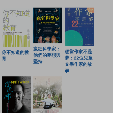
瘋狂科學家：
想當作家不是
你不知道的教
他們的夢想與
夢：22位兒童
育
堅持
文學作家的故
事