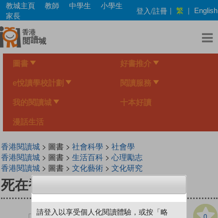
Skip
教城主頁
教師
中學生
小學生
繁
登入/註冊
|
|
English
to
家長
main
content
圖書
好書推介
e悅讀學校計劃
閱讀服務
我的閱讀城
十本好讀
漫話生活
香港閱讀城
> 圖書 >
社會科學
>
社會學
香港閱讀城
> 圖書 >
生活百科
>
心理勵志
香港閱讀城
> 圖書 >
文化藝術
>
文化研究
死在香港：見棺材
請登入以享受個人化閱讀體驗，或按「略
0