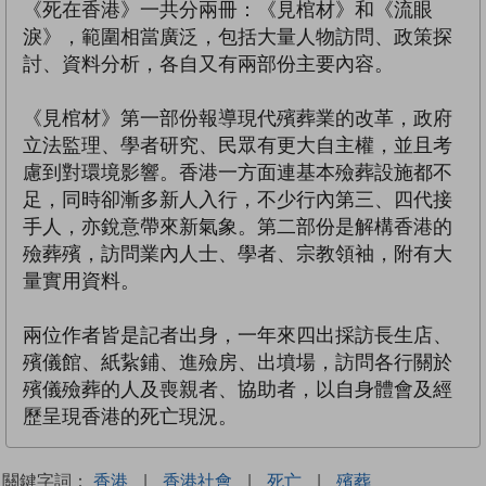
《死在香港》一共分兩冊：《見棺材》和《流眼
淚》，範圍相當廣泛，包括大量人物訪問、政策探
討、資料分析，各自又有兩部份主要內容。
《見棺材》第一部份報導現代殯葬業的改革，政府
立法監理、學者研究、民眾有更大自主權，並且考
慮到對環境影響。香港一方面連基本殮葬設施都不
足，同時卻漸多新人入行，不少行內第三、四代接
手人，亦銳意帶來新氣象。第二部份是解構香港的
殮葬殯，訪問業內人士、學者、宗教領袖，附有大
量實用資料。
兩位作者皆是記者出身，一年來四出採訪長生店、
殯儀館、紙紥鋪、進殮房、出墳場，訪問各行關於
殯儀殮葬的人及喪親者、協助者，以自身體會及經
歷呈現香港的死亡現況。
關鍵字詞：
香港
|
香港社會
|
死亡
|
殯葬