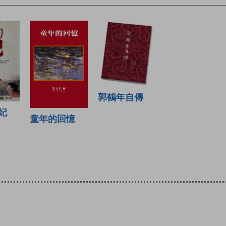
郭鶴年自傳
妃
童年的回憶