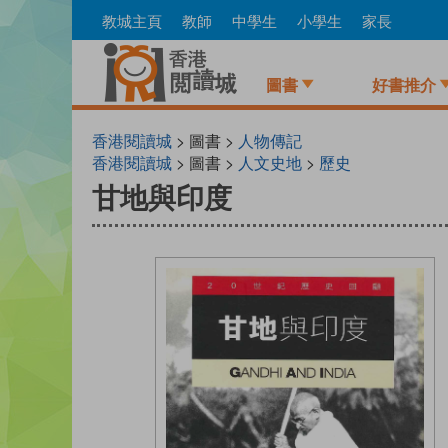
Skip
教城主頁
教師
中學生
小學生
家長
to
main
content
圖書
好書推介
香港閱讀城
> 圖書 >
人物傳記
香港閱讀城
> 圖書 >
人文史地
>
歷史
甘地與印度