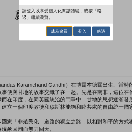
加入閱讀紀錄
請登入以享受個人化閱讀體驗，或按「略
過」繼續瀏覽。
成為會員
登入
略過
andas Karamchand Gandhi）在博爾本德爾出
故事便與甘地的故事交織了在一起。先是在南非，這位在
繼而在印度，在同英國統治的鬥爭中，甘地的思想逐漸發
；建立一個印度教徒和穆斯林能夠和睦共處的自由統一國
多國家「非殖民化」道路的獨立之路，以相對和平的方式
容現象回潮而無力回天。