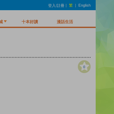
繁
登入/註冊
|
|
English
城
十本好讀
漫話生活
0