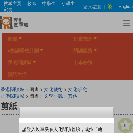
Skip
教城主頁
教師
中學生
小學生
繁
登入/註冊
|
|
English
to
家長
main
content
圖書
好書推介
e悅讀學校計劃
閱讀服務
我的閱讀城
十本好讀
漫話生活
香港閱讀城
> 圖書 >
文化藝術
>
文化研究
香港閱讀城
> 圖書 >
文學小說
>
其他
剪紙
0
請登入以享受個人化閱讀體驗，或按「略