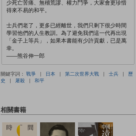
少死亡苦痛、無稽荒謬、權力鬥爭，大家會更珍惜
得來不易的和平。
士兵們老了，更多已經離世，我們只剩下很少時間
學習他們的人生教訓。為了避免我們這一代再出現
「金子上等兵」，如果本書能有少許貢獻，已是萬
幸。
——熊谷伸一郎
關鍵字詞：
戰爭
|
日本
|
第二次世界大戰
|
士兵
|
歷
史
|
屠殺
|
和平
相關書籍