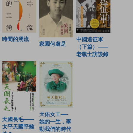
時間的湧流
中國遠征軍
家園何處是
（下篇）——
老戰士訪談錄
天佑女王──
天國長毛——
她的一生，牽
太平天國堅離
動我們的時代