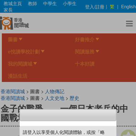
Skip
教城主頁
教師
中學生
小學生
繁
登入/註冊
|
|
English
to
家長
main
content
圖書
好書推介
e悅讀學校計劃
閱讀服務
我的閱讀城
十本好讀
漫話生活
香港閱讀城
> 圖書 >
人物傳記
香港閱讀城
> 圖書 >
人文史地
>
歷史
金子的戰爭——一個日本老兵的中
國戰場記憶
請登入以享受個人化閱讀體驗，或按「略