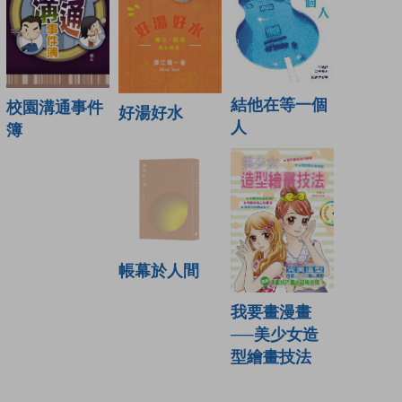
結他在等一個
校園溝通事件
好湯好水
人
簿
帳幕於人間
我要畫漫畫
──美少女造
型繪畫技法