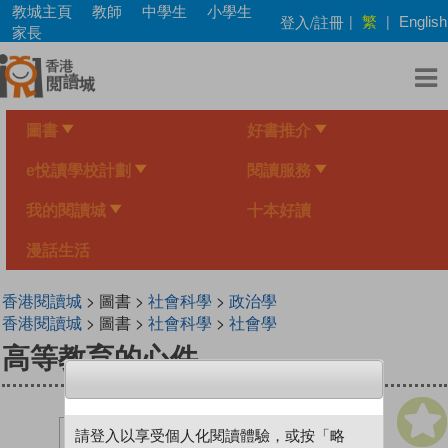
Skip
教城主頁
教師
中學生
小學生
繁
登入/註冊
|
|
English
to
家長
main
content
圖書
好書推介
e悅讀學校計劃
閱讀服務
我的閱讀城
十本好讀
漫話生活
香港閱讀城
> 圖書 >
社會科學
>
政治學
香港閱讀城
> 圖書 >
社會科學
>
社會學
高等教育的心件
請登入以享受個人化閱讀體驗，或按「略