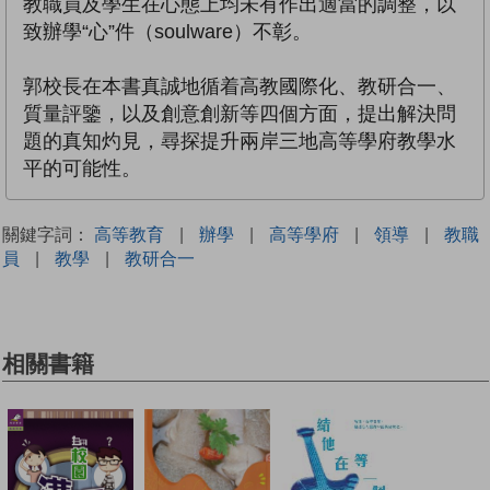
教職員及學生在心態上均未有作出適當的調整，以
致辦學“心”件（soulware）不彰。
郭校長在本書真誠地循着高教國際化、教研合一、
質量評鑒，以及創意創新等四個方面，提出解決問
題的真知灼見，尋探提升兩岸三地高等學府教學水
平的可能性。
關鍵字詞：
高等教育
|
辦學
|
高等學府
|
領導
|
教職
員
|
教學
|
教研合一
相關書籍