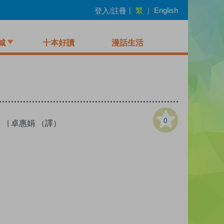
繁
登入/註冊
|
|
English
城
十本好讀
漫話生活
0
）
|
卓惠娟 （譯）