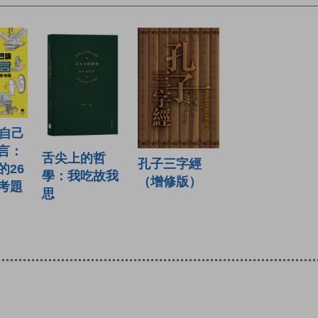
始自己
言：
舌尖上的哲
孔子三字經
的26
學：我吃故我
（增修版）
考題
思