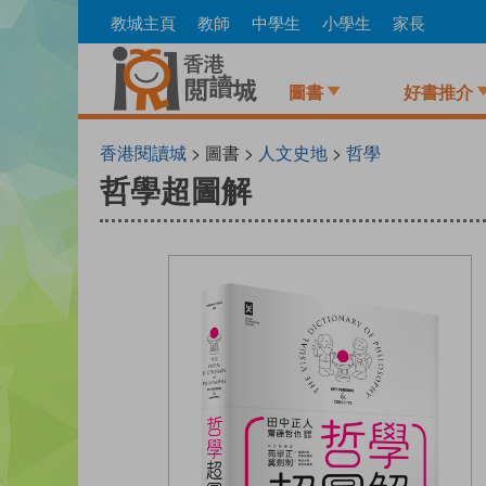
Skip
教城主頁
教師
中學生
小學生
家長
to
main
content
圖書
好書推介
香港閱讀城
> 圖書 >
人文史地
>
哲學
哲學超圖解