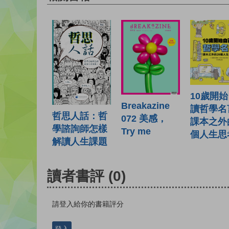
10歲開
Breakazine
讀哲學名
哲思人話：哲
072 美感，
課本之外
學諮詢師怎樣
Try me
個人生思
解讀人生課題
讀者書評
(0)
請登入給你的書籍評分
登入