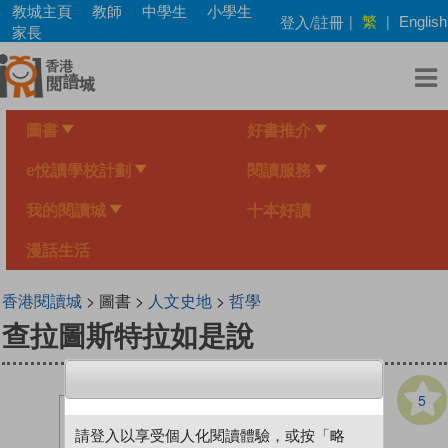
Skip
教城主頁
教師
中學生
小學生
繁
登入/註冊
|
|
English
to
家長
main
content
圖書
好書推介
e悅讀學校計劃
閱讀服務
我的閱讀城
十本好讀
漫話生活
香港閱讀城
> 圖書 >
人文史地
>
哲學
查拉圖斯特拉如是說
5
請登入以享受個人化閱讀體驗，或按「略