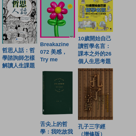
10歲開始自己
Breakazine
讀哲學名言：
哲思人話：哲
072 美感，
課本之外的26
學諮詢師怎樣
Try me
個人生思考題
解讀人生課題
舌尖上的哲
孔子三字經
學：我吃故我
（增修版）