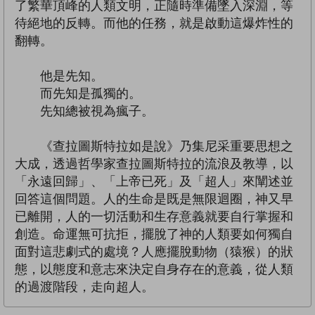
了繁華頂峰的人類文明，正隨時準備墜入深淵，等
待絕地的反轉。而他的任務，就是啟動這爆炸性的
翻轉。
他是先知。
而先知是孤獨的。
先知總被視為瘋子。
《查拉圖斯特拉如是說》乃集尼采重要思想之
大成，透過哲學家查拉圖斯特拉的流浪及教導，以
「永遠回歸」、「上帝已死」及「超人」來闡述並
回答這個問題。人的生命是既是無限迴圈，神又早
已離開，人的一切活動和生存意義就要自行掌握和
創造。命運無可抗拒，擺脫了神的人類要如何獨自
面對這悲劇式的處境？人應擺脫動物（猿猴）的狀
態，以態度和意志來決定自身存在的意義，從人類
的過渡階段，走向超人。