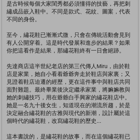
是古時候每個大家閨秀都必須懂得的技藝，再把刺
繡成品嵌入鞋中。不同是款式、花紋、圖案，代表
不同的身份。
至今，繡花鞋已漸漸式微，只會在傳統活動會見到
有人公開穿着。這是時代發展和進步的結果？如果
你把這看作是結果，那繡花鞋終有一日會絕跡。
先達商店這半世紀老店的第三代傳人Miru，由於鞋
店是家業，她自小看着爺爺奔走於鞋店與家裏；又
見證着鞋店迫遷的經歷，更在這件事中與鞋店共同
面對難題。最終畢業後決定繼承家業，將嫲嫲教與
她的刺繡技巧，用在爺爺白手興家的繡花鞋店中。
她是一名九十後女生，知道現在的潮流所趨，於是
決定融合繡花鞋的古雅與現代的新潮，設計屬於這
個時代的繡花鞋，改寫繡花鞋的歷史...
這本書說的，是繡花鞋的故事，而在這個繡花鞋已