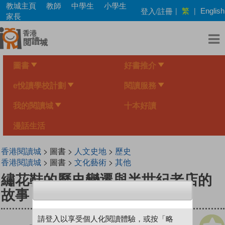
Skip
教城主頁
教師
中學生
小學生
繁
登入/註冊
|
|
English
to
家長
main
content
圖書
好書推介
e悅讀學校計劃
閱讀服務
我的閱讀城
十本好讀
漫話生活
香港閱讀城
> 圖書 >
人文史地
>
歷史
香港閱讀城
> 圖書 >
文化藝術
>
其他
繡花鞋的歷史變遷與半世紀老店的
故事
請登入以享受個人化閱讀體驗，或按「略