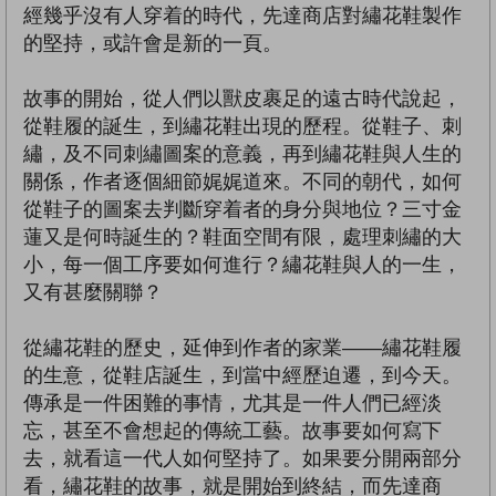
經幾乎沒有人穿着的時代，先達商店對繡花鞋製作
的堅持，或許會是新的一頁。
故事的開始，從人們以獸皮裹足的遠古時代說起，
從鞋履的誕生，到繡花鞋出現的歷程。從鞋子、刺
繡，及不同刺繡圖案的意義，再到繡花鞋與人生的
關係，作者逐個細節娓娓道來。不同的朝代，如何
從鞋子的圖案去判斷穿着者的身分與地位？三寸金
蓮又是何時誕生的？鞋面空間有限，處理刺繡的大
小，每一個工序要如何進行？繡花鞋與人的一生，
又有甚麼關聯？
從繡花鞋的歷史，延伸到作者的家業——繡花鞋履
的生意，從鞋店誕生，到當中經歷迫遷，到今天。
傳承是一件困難的事情，尤其是一件人們已經淡
忘，甚至不會想起的傳統工藝。故事要如何寫下
去，就看這一代人如何堅持了。如果要分開兩部分
看，繡花鞋的故事，就是開始到終結，而先達商