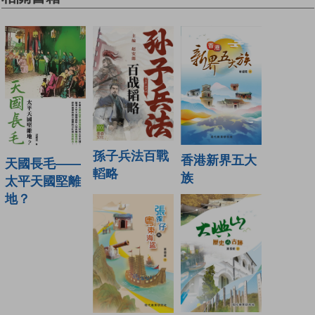
孫子兵法百戰
香港新界五大
天國長毛——
轁略
族
太平天國堅離
地？