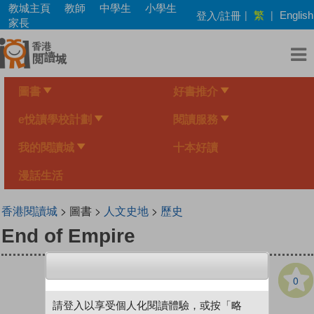
Skip
教城主頁
教師
中學生
小學生
繁
登入/註冊
|
|
English
to
家長
main
content
圖書
好書推介
e悅讀學校計劃
閱讀服務
我的閱讀城
十本好讀
漫話生活
香港閱讀城
> 圖書 >
人文史地
>
歷史
End of Empire
0
請登入以享受個人化閱讀體驗，或按「略