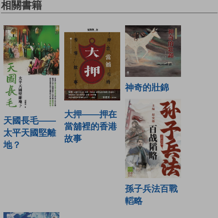
相關書籍
神奇的壯錦
大押——押在
天國長毛——
當舖裡的香港
太平天國堅離
故事
地？
孫子兵法百戰
轁略