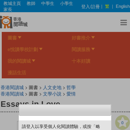
Skip
教城主頁
教師
中學生
小學生
繁
登入/註冊
|
|
English
to
家長
main
content
圖書
好書推介
e悅讀學校計劃
閱讀服務
我的閱讀城
十本好讀
漫話生活
香港閱讀城
> 圖書 >
人文史地
>
哲學
香港閱讀城
> 圖書 >
文學小說
>
愛情
Essays in Love
0
請登入以享受個人化閱讀體驗，或按「略