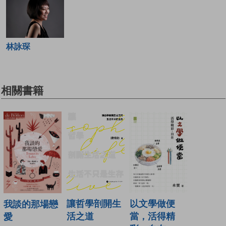
林詠琛
相關書籍
讓哲學剖開生
以文學做便
我談的那場戀
活之道
當，活得精
愛