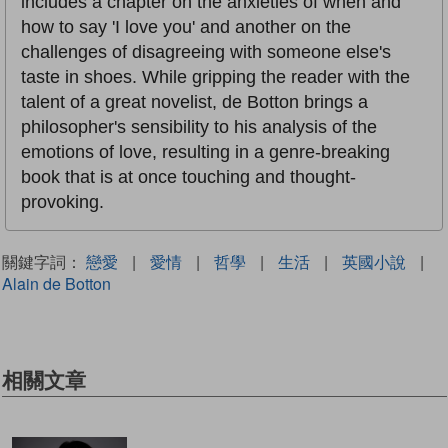
includes a chapter on the anxieties of when and
how to say 'I love you' and another on the
challenges of disagreeing with someone else's
taste in shoes. While gripping the reader with the
talent of a great novelist, de Botton brings a
philosopher's sensibility to his analysis of the
emotions of love, resulting in a genre-breaking
book that is at once touching and thought-
provoking.
關鍵字詞：
戀愛
|
愛情
|
哲學
|
生活
|
英國小說
|
Alain de Botton
相關文章